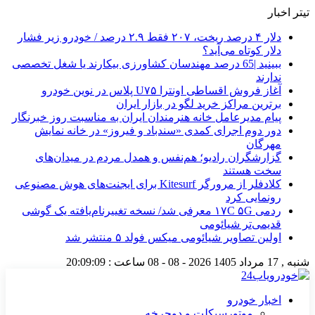
تیتر اخبار
دلار ۴ درصد ریخت، ۲۰۷ فقط ۲.۹ درصد / خودرو زیر فشار
دلار کوتاه می‌آید؟
ببینید |65 درصد مهندسان کشاورزی بیکارند یا شغل تخصصی
ندارند
آغاز فروش اقساطی اونترا U۷۵ پلاس در نوین خودرو
برترین مراکز خرید لگو در بازار ایران
پیام مدیرعامل خانه هنرمندان ایران به مناسبت روز خبرنگار
دور دوم اجرای کمدی «سندباد و فیروز» در خانه نمایش
مهرگان
گزارشگران رادیو؛ هم‌نفس و همدل مردم در میدان‌های
سخت هستند
کلادفلر از مرورگر Kitesurf برای ایجنت‌های هوش مصنوعی
رونمایی کرد
ردمی ۱۷C ۵G معرفی شد/ نسخه تغییرنام‌یافته یک گوشی
قدیمی‌تر شیائومی
اولین تصاویر شیائومی میکس فولد ۵ منتشر شد
شنبه , 17 مرداد 1405
2026 - 08 - 08
ساعت :
20:09:09
اخبار خودرو
موتورسیکلت و دوچرخه