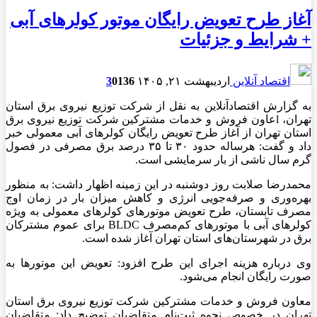
آغاز طرح تعویض رایگان موتور کولر‌های آبی
+ شرایط و جزئیات
اقتصاد آنلاین
اردیبهشت ۲۱, ۱۴۰۵
136
0
3
به گزارش اقتصادآنلاین به نقل از شرکت توزیع نیروی برق استان
تهران، lعاون فروش و خدمات مشترکین شرکت توزیع نیروی برق
استان تهران از آغاز طرح تعویض رایگان کولر‌های آبی معمولی خبر
داد و گفت: هرساله حدود ۳۰ تا ۳۵ درصد برق مصرفی در فصول
گرم سال ناشی از بار سرمایشی است.
محمدرضا صلابت روز دوشنبه در این زمینه اظهار داشت: به منظور
بهره‌وری و صرفه‌جویی انرژی و کاهش میزان بار در زمان اوج
مصرف تابستان، طرح تعویض موتور‌های کولر‌های معمولی به ویژه
کولر‌های آبی با موتور‌های کم‌مصرف BLDC برای عموم مشترکان
برق در شهرستان‌های استان تهران آغاز شده است.
وی درباره هزینه اجرای این طرح افزود: تعویض این موتور‌ها به
صورت رایگان انجام می‌شود.
معاون فروش و خدمات مشترکین شرکت توزیع نیروی برق استان
تهران در خصوص نحوه ثبت‌نام متقاضیان توضیح داد: متقاضیان