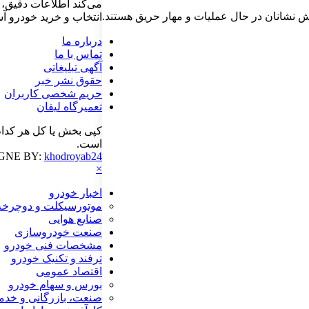
می‌کند اطلاعات دقیق، م
ش نشانان در حال عملیات و مهار حریق هستند.
انتخاب و خرید خودرو آسا
درباره ما
تماس با ما
آگهی تبلیغاتی
حقوق نشر خبر
حریم شخصی کاربران
تعمیرگاه لیفان
کپی بخش یا کل هر کدام
است.
GNE BY:
khodroyab24
×
اخبار خودرو
موتورسیکلت و دوچرخه
صنایع هوایی
صنعت خودروسازی
مشخصات فنی خودرو
ترفند و تکنیک خودرو
اقتصاد عمومی
بورس و سهام خودرو
صنعت، بازرگانی و خدم