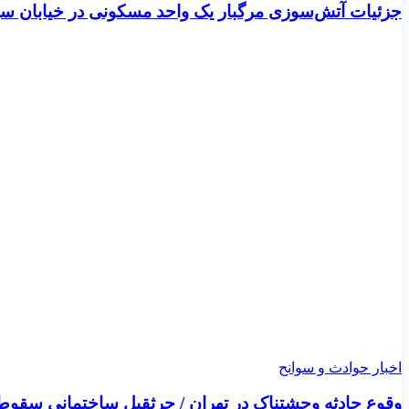
جزئیات آتش‌سوزی مرگبار یک واحد مسکونی در خیابان س
اخبار حوادث و سوانح
وقوع حادثه وحشتناک در تهران / جرثقیل ساختمانی سقوط