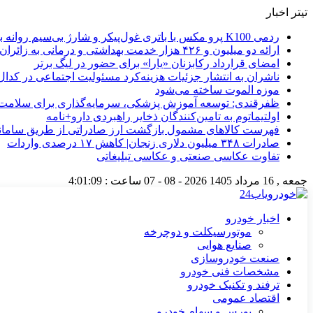
تیتر اخبار
ردمی K100 پرو مکس با باتری غول‌پیکر و شارژ بی‌سیم روانه بازار می‌شود
ارائه دو میلیون و ۴۲۶ هزار خدمت بهداشتی و درمانی به زائران
امضای قرارداد رکابزنان «یارا» برای حضور در لیگ برتر
ناشران به انتشار جزئیات هزینه‌کرد مسئولیت اجتماعی در کدا
موزه الموت ساخته می‌شود
ظفرقندی: توسعه آموزش پزشکی، سرمایه‌گذاری برای سلامت 
اولتیماتوم به تامین‌کنندگان ذخایر راهبردی دارو+نامه
فهرست کالاهای مشمول بازگشت ارز صادراتی از طریق سامانه 
صادرات ۳۴۸ میلیون دلاری زنجان| ‌کاهش ۱۷ درصدی واردات
تفاوت عکاسی صنعتی و عکاسی تبلیغاتی
جمعه , 16 مرداد 1405
2026 - 08 - 07
ساعت :
4:01:10
اخبار خودرو
موتورسیکلت و دوچرخه
صنایع هوایی
صنعت خودروسازی
مشخصات فنی خودرو
ترفند و تکنیک خودرو
اقتصاد عمومی
بورس و سهام خودرو