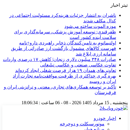
تیتر اخبار
ناشران به انتشار جزئیات هزینه‌کرد مسئولیت اجتماعی در
کدال مکلف شدند
موزه الموت ساخته می‌شود
ظفرقندی: توسعه آموزش پزشکی، سرمایه‌گذاری برای
سلامت آینده کشور است
اولتیماتوم به تامین‌کنندگان ذخایر راهبردی دارو+نامه
فهرست کالاهای مشمول بازگشت ارز صادراتی از طریق
سامانه ارزی ابلاغ شد
صادرات ۳۴۸ میلیون دلاری زنجان| ‌کاهش ۱۷ درصدی واردات
تفاوت عکاسی صنعتی و عکاسی تبلیغاتی
تعاونی‌های همدان ۱۹ هزار فرصت شغلی ایجاد کرده‌اند
بهره گیری حداکثری از ظرفیت موافقت‌نامه تجارت آزاد
ایران و روسیه
تأکید بر توسعه همکاری‌های تجاری، معدنی و ترانزیتی ایران و
قرقیزستان
پنجشنبه , 15 مرداد 1405
2026 - 08 - 06
ساعت :
18:06:34
اخبار خودرو
موتورسیکلت و دوچرخه
صنایع هوایی