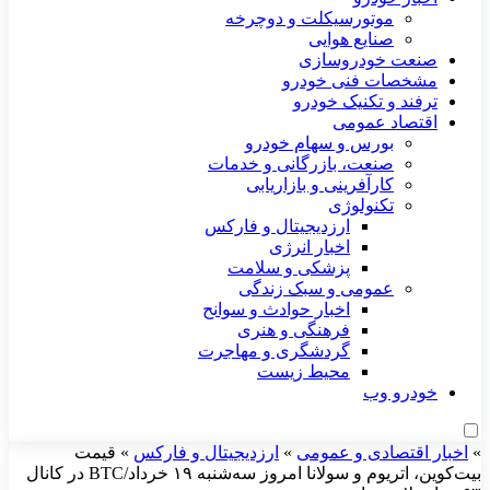
موتورسیکلت و دوچرخه
صنایع هوایی
صنعت خودروسازی
مشخصات فنی خودرو
ترفند و تکنیک خودرو
اقتصاد عمومی
بورس و سهام خودرو
صنعت، بازرگانی و خدمات
کارآفرینی و بازاریابی
تکنولوژی
ارزدیجیتال و فارکس
اخبار انرژی
پزشکی و سلامت
عمومی و سبک زندگی
اخبار حوادث و سوانح
فرهنگی و هنری
گردشگری و مهاجرت
محیط زیست
خودرو وب
»
اخبار اقتصادی و عمومی
»
ارزدیجیتال و فارکس
»
قیمت
بیت‌کوین، اتریوم و سولانا امروز سه‌شنبه ۱۹ خرداد/BTC در کانال