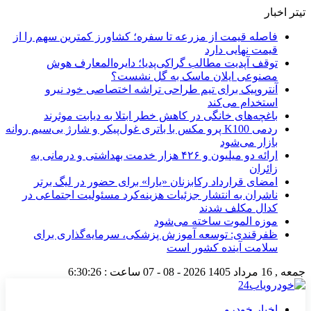
تیتر اخبار
فاصله قیمت از مزرعه تا سفره؛ کشاورز کمترین سهم را از
قیمت نهایی دارد
توقف آپدیت مطالب گراکی‌پدیا؛ دایره‌المعارف هوش
مصنوعی ایلان ماسک به گل نشست؟
آنتروپیک برای تیم طراحی تراشه اختصاصی خود نیرو
استخدام می‌کند
باغچه‌های خانگی در کاهش خطر ابتلا به دیابت موثرند
ردمی K100 پرو مکس با باتری غول‌پیکر و شارژ بی‌سیم روانه
بازار می‌شود
ارائه دو میلیون و ۴۲۶ هزار خدمت بهداشتی و درمانی به
زائران
امضای قرارداد رکابزنان «یارا» برای حضور در لیگ برتر
ناشران به انتشار جزئیات هزینه‌کرد مسئولیت اجتماعی در
کدال مکلف شدند
موزه الموت ساخته می‌شود
ظفرقندی: توسعه آموزش پزشکی، سرمایه‌گذاری برای
سلامت آینده کشور است
جمعه , 16 مرداد 1405
2026 - 08 - 07
ساعت :
6:30:26
اخبار خودرو