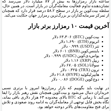
ساعته بازار رمزارز‌ها به بیش از ۸۷ میلیارد دلار می‌رسد که
نشان‌دهنده تداوم فعالیت معامله‌گران در بازار است. در همین حال،
سلطه بیت‌کوین بر بازار در سطح ۵۸.۲ درصد قرار دارد که همچنان
از تمرکز سرمایه‌گذاران بر بزرگ‌ترین رمزارز جهان حکایت می‌کند.
آخرین قیمت ۱۰ رمزارز برتر بازار
بیت‌کوین (BTC): ۶۳،۳۰۶ دلار
اتریوم (ETH): ۱،۶۹۰ دلار
تتر (USDT): ۰.۹۹۹ دلار
بایننس‌کوین (BNB): ۶۰۱ دلار
یو‌اس‌دی‌کوین (USDC): ۰.۹۹۹ دلار
ریپل (XRP): ۱.۱۶ دلار
سولانا (SOL): ۶۷.۰۵ دلار
ترون (TRX): ۰.۳۲۵ دلار
هایپرلیکوئید (HYPE): ۶۱.۸ دلار
دوج‌کوین (DOGE): ۰.۰۸۶ دلار
در نهایت باید بگوییم که بازار رمزارز‌ها امروز با برتری نسبی
خریداران دنبال می‌شود و بیت‌کوین همچنان نقش رهبر بازار را ایفا
می‌کند. تا زمانی که BTC بالای محدوده ۶۳ هزار دلاری باقی بماند،
نگاه بخش قابل توجهی از معامله‌گران به ادامه روند صعودی و تلاش
برای فتح مقاومت‌های بالاتر دوخته خواهد بود.