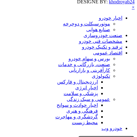
DESIGNE BY:
khodroyab24
×
اخبار خودرو
موتورسیکلت و دوچرخه
صنایع هوایی
صنعت خودروسازی
مشخصات فنی خودرو
ترفند و تکنیک خودرو
اقتصاد عمومی
بورس و سهام خودرو
صنعت، بازرگانی و خدمات
کارآفرینی و بازاریابی
تکنولوژی
ارزدیجیتال و فارکس
اخبار انرژی
پزشکی و سلامت
عمومی و سبک زندگی
اخبار حوادث و سوانح
فرهنگی و هنری
گردشگری و مهاجرت
محیط زیست
خودرو وب