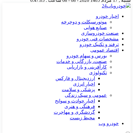
شنبه , 17 مرداد 1405
2026 - 08 - 08
ساعت :
0:47:05
اخبار خودرو
موتورسیکلت و دوچرخه
صنایع هوایی
صنعت خودروسازی
مشخصات فنی خودرو
ترفند و تکنیک خودرو
اقتصاد عمومی
بورس و سهام خودرو
صنعت، بازرگانی و خدمات
کارآفرینی و بازاریابی
تکنولوژی
ارزدیجیتال و فارکس
اخبار انرژی
پزشکی و سلامت
عمومی و سبک زندگی
اخبار حوادث و سوانح
فرهنگی و هنری
گردشگری و مهاجرت
محیط زیست
خودرو وب