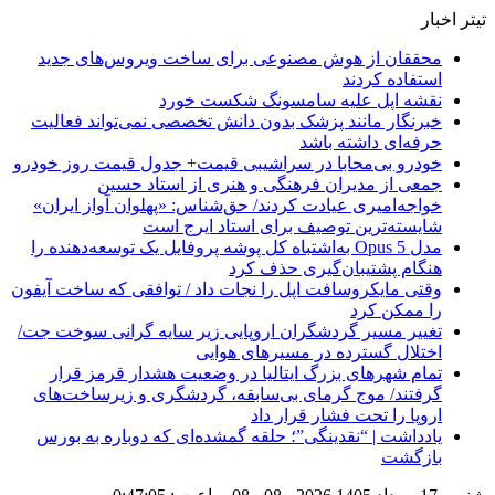
تیتر اخبار
محققان از هوش مصنوعی برای ساخت ویروس‌های جدید
استفاده کردند
نقشه اپل علیه سامسونگ شکست خورد
خبرنگار مانند پزشک بدون دانش تخصصی نمی‌تواند فعالیت
حرفه‌ای داشته باشد
خودرو بی‌محابا در سراشیبی قیمت+ جدول قیمت روز خودرو
جمعی از مدیران فرهنگی و هنری از استاد حسین
خواجه‌امیری عیادت کردند/ حق‌شناس: «پهلوان آواز ایران»
شایسته‌ترین توصیف برای استاد ایرج است
مدل Opus 5 به‌اشتباه کل پوشه پروفایل یک توسعه‌دهنده را
هنگام پشتیبان‌گیری حذف کرد
وقتی مایکروسافت اپل را نجات داد / توافقی که ساخت آیفون
را ممکن کرد
تغییر مسیر گردشگران اروپایی زیر سایه گرانی سوخت جت/
اختلال گسترده در مسیرهای هوایی
تمام شهرهای بزرگ ایتالیا در وضعیت هشدار قرمز قرار
گرفتند/ موج گرمای بی‌سابقه، گردشگری و زیرساخت‌های
اروپا را تحت فشار قرار داد
یادداشت | “نقدینگی”؛ حلقه گمشده‌ای که دوباره به بورس
بازگشت