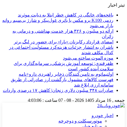
تیتر اخبار
باغچه‌های خانگی در کاهش خطر ابتلا به دیابت موثرند
ردمی K100 پرو مکس با باتری غول‌پیکر و شارژ بی‌سیم روانه
بازار می‌شود
ارائه دو میلیون و ۴۲۶ هزار خدمت بهداشتی و درمانی به
زائران
امضای قرارداد رکابزنان «یارا» برای حضور در لیگ برتر
ناشران به انتشار جزئیات هزینه‌کرد مسئولیت اجتماعی در
کدال مکلف شدند
موزه الموت ساخته می‌شود
ظفرقندی: توسعه آموزش پزشکی، سرمایه‌گذاری برای
سلامت آینده کشور است
اولتیماتوم به تامین‌کنندگان ذخایر راهبردی دارو+نامه
فهرست کالاهای مشمول بازگشت ارز صادراتی از طریق
سامانه ارزی ابلاغ شد
صادرات ۳۴۸ میلیون دلاری زنجان| ‌کاهش ۱۷ درصدی واردات
جمعه , 16 مرداد 1405
2026 - 08 - 07
ساعت :
4:03:06
اخبار خودرو
موتورسیکلت و دوچرخه
صنایع هوایی