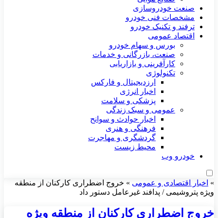
صنعت خودروسازی
مشخصات فنی خودرو
ترفند و تکنیک خودرو
اقتصاد عمومی
بورس و سهام خودرو
صنعت، بازرگانی و خدمات
کارآفرینی و بازاریابی
تکنولوژی
ارزدیجیتال و فارکس
اخبار انرژی
پزشکی و سلامت
عمومی و سبک زندگی
اخبار حوادث و سوانح
فرهنگی و هنری
گردشگری و مهاجرت
محیط زیست
خودرو وب
»
اخبار اقتصادی و عمومی
»
خروج اضطراری کارکنان از منطقه
ویژه پتروشیمی / پدافند غیرعامل دستور داد
خروج اضطراری کارکنان از منطقه ویژه