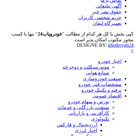
تماس با ما
آگهی تبلیغاتی
حقوق نشر خبر
حریم شخصی کاربران
تعمیرگاه لیفان
کپی بخش یا کل هر کدام از مطالب "
خودرویاب24
" تنها با کسب
مجوز مکتوب امکان پذیر است.
DESIGNE BY:
khodroyab24
×
اخبار خودرو
موتورسیکلت و دوچرخه
صنایع هوایی
صنعت خودروسازی
مشخصات فنی خودرو
ترفند و تکنیک خودرو
اقتصاد عمومی
بورس و سهام خودرو
صنعت، بازرگانی و خدمات
کارآفرینی و بازاریابی
تکنولوژی
ارزدیجیتال و فارکس
اخبار انرژی