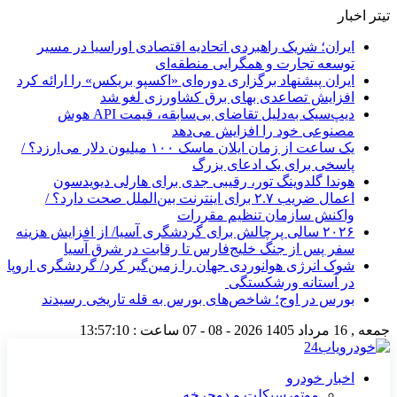
تیتر اخبار
ایران؛ شریک راهبردی اتحادیه اقتصادی اوراسیا در مسیر
توسعه تجارت و همگرایی منطقه‌ای
ایران پیشنهاد برگزاری دوره‌ای «اکسپو بریکس» را ارائه کرد
افزایش تصاعدی بهای برق کشاورزی لغو شد
دیپ‌سیک به‌دلیل تقاضای بی‌سابقه، قیمت API هوش
مصنوعی خود را افزایش می‌دهد
یک ساعت از زمان ایلان ماسک ۱۰۰ میلیون دلار می‌ارزد؟ /
پاسخی برای یک ادعای بزرگ
هوندا گلدوینگ تور، رقیبی جدی برای هارلی دیویدسون
اعمال ضریب ۲.۷ برای اینترنت بین‌الملل صحت دارد؟ /
واکنش سازمان تنظیم مقررات
۲۰۲۶ سالی پرچالش برای گردشگری آسیا/ از افزایش هزینه
سفر پس از جنگ خلیج‌فارس تا رقابت در شرق آسیا
شوک انرژی هوانوردی جهان را زمین‌گیر کرد/ گردشگری اروپا
در آستانه ورشکستگی
بورس در اوج؛ شاخص‌های بورس به قله تاریخی رسیدند
جمعه , 16 مرداد 1405
2026 - 08 - 07
ساعت :
13:57:10
اخبار خودرو
موتورسیکلت و دوچرخه