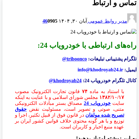
تماس و ارتباط
مدیر روابط عمومی
آبان ۳۰, ۱۴۰۴
905
0
46
راه‌های ارتباطی با خودرویاب 24:
تلگرام پشتیبانی تبلیغات:
triboonco@
ایمیل:
info@khodroyab24.ir
کانال تلگرام خودرویاب 24:
khodroyab24@
با استناد به ماده
۷۴
قانون تجارت الکترونیک مصوب
۱۳۸۲/۱۰/۱۷
مجلس شورای اسلامی و با عنایت به اینکه
سایت
خودرویاب 24
مصداق بستر مبادلات الکترونیکی
متنی، صوتی و تصویر است، مسئولیت نقض
حقوق
تصریح شده مولفان
در قانون فوق از قبیل تکثیر، اجرا و
توزیع و یا هر گونه محتوی خلاف قوانین کشور ایران بر
عهده منبع اخبار و کاربران است.
به این نوشته امتیاز بدهید!