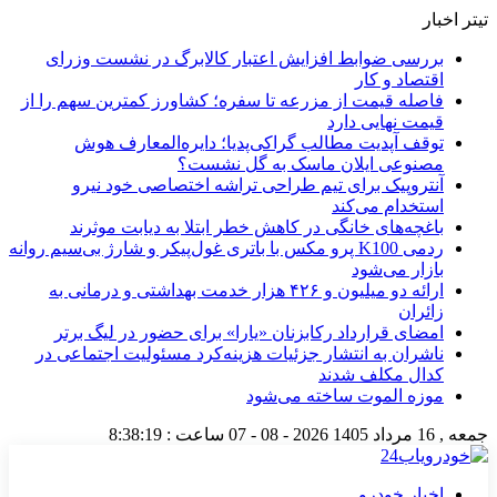
تیتر اخبار
بررسی ضوابط افزایش اعتبار کالابرگ در نشست وزرای
اقتصاد و کار
فاصله قیمت از مزرعه تا سفره؛ کشاورز کمترین سهم را از
قیمت نهایی دارد
توقف آپدیت مطالب گراکی‌پدیا؛ دایره‌المعارف هوش
مصنوعی ایلان ماسک به گل نشست؟
آنتروپیک برای تیم طراحی تراشه اختصاصی خود نیرو
استخدام می‌کند
باغچه‌های خانگی در کاهش خطر ابتلا به دیابت موثرند
ردمی K100 پرو مکس با باتری غول‌پیکر و شارژ بی‌سیم روانه
بازار می‌شود
ارائه دو میلیون و ۴۲۶ هزار خدمت بهداشتی و درمانی به
زائران
امضای قرارداد رکابزنان «یارا» برای حضور در لیگ برتر
ناشران به انتشار جزئیات هزینه‌کرد مسئولیت اجتماعی در
کدال مکلف شدند
موزه الموت ساخته می‌شود
جمعه , 16 مرداد 1405
2026 - 08 - 07
ساعت :
8:38:19
اخبار خودرو