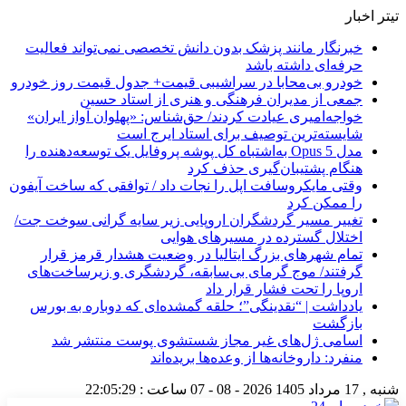
تیتر اخبار
خبرنگار مانند پزشک بدون دانش تخصصی نمی‌تواند فعالیت
حرفه‌ای داشته باشد
خودرو بی‌محابا در سراشیبی قیمت+ جدول قیمت روز خودرو
جمعی از مدیران فرهنگی و هنری از استاد حسین
خواجه‌امیری عیادت کردند/ حق‌شناس: «پهلوان آواز ایران»
شایسته‌ترین توصیف برای استاد ایرج است
مدل Opus 5 به‌اشتباه کل پوشه پروفایل یک توسعه‌دهنده را
هنگام پشتیبان‌گیری حذف کرد
وقتی مایکروسافت اپل را نجات داد / توافقی که ساخت آیفون
را ممکن کرد
تغییر مسیر گردشگران اروپایی زیر سایه گرانی سوخت جت/
اختلال گسترده در مسیرهای هوایی
تمام شهرهای بزرگ ایتالیا در وضعیت هشدار قرمز قرار
گرفتند/ موج گرمای بی‌سابقه، گردشگری و زیرساخت‌های
اروپا را تحت فشار قرار داد
یادداشت | “نقدینگی”؛ حلقه گمشده‌ای که دوباره به بورس
بازگشت
اسامی ژل‌های غیر مجاز شستشوی پوست منتشر شد
منفرد: داروخانه‌ها از وعده‌ها بریده‌اند
شنبه , 17 مرداد 1405
2026 - 08 - 07
ساعت :
22:05:30