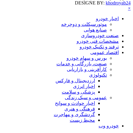
DESIGNE BY:
khodroyab24
×
اخبار خودرو
موتورسیکلت و دوچرخه
صنایع هوایی
صنعت خودروسازی
مشخصات فنی خودرو
ترفند و تکنیک خودرو
اقتصاد عمومی
بورس و سهام خودرو
صنعت، بازرگانی و خدمات
کارآفرینی و بازاریابی
تکنولوژی
ارزدیجیتال و فارکس
اخبار انرژی
پزشکی و سلامت
عمومی و سبک زندگی
اخبار حوادث و سوانح
فرهنگی و هنری
گردشگری و مهاجرت
محیط زیست
خودرو وب