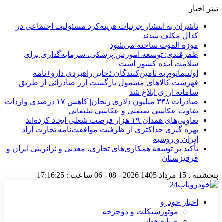
تیتر اخبار
ناشران به انتشار جزئیات هزینه‌کرد مسئولیت اجتماعی در
کدال مکلف شدند
موزه الموت ساخته می‌شود
ظفرقندی: توسعه آموزش پزشکی، سرمایه‌گذاری برای
سلامت آینده کشور است
اولتیماتوم به تامین‌کنندگان ذخایر راهبردی دارو+نامه
فهرست کالاهای مشمول بازگشت ارز صادراتی از طریق
سامانه ارزی ابلاغ شد
صادرات ۳۴۸ میلیون دلاری زنجان| ‌کاهش ۱۷ درصدی واردات
تفاوت عکاسی صنعتی و عکاسی تبلیغاتی
تعاونی‌های همدان ۱۹ هزار فرصت شغلی ایجاد کرده‌اند
بهره گیری حداکثری از ظرفیت موافقت‌نامه تجارت آزاد
ایران و روسیه
تأکید بر توسعه همکاری‌های تجاری، معدنی و ترانزیتی ایران و
قرقیزستان
پنجشنبه , 15 مرداد 1405
2026 - 08 - 06
ساعت :
17:16:26
اخبار خودرو
موتورسیکلت و دوچرخه
صنایع هوایی