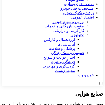
صنعت خودروسازی
مشخصات فنی خودرو
ترفند و تکنیک خودرو
اقتصاد عمومی
بورس و سهام خودرو
صنعت، بازرگانی و خدمات
کارآفرینی و بازاریابی
تکنولوژی
ارزدیجیتال و فارکس
اخبار انرژی
پزشکی و سلامت
عمومی و سبک زندگی
اخبار حوادث و سوانح
فرهنگی و هنری
گردشگری و مهاجرت
محیط زیست
خودرو وب
صنایع هوایی
صفحه «صنایع هوایی» در وبسایت خودرویاب24 دریچه‌ای است به