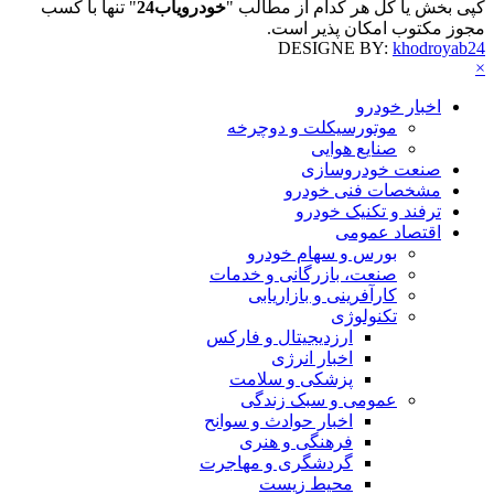
کپی بخش یا کل هر کدام از مطالب "
خودرویاب24
" تنها با کسب
مجوز مکتوب امکان پذیر است.
DESIGNE BY:
khodroyab24
×
اخبار خودرو
موتورسیکلت و دوچرخه
صنایع هوایی
صنعت خودروسازی
مشخصات فنی خودرو
ترفند و تکنیک خودرو
اقتصاد عمومی
بورس و سهام خودرو
صنعت، بازرگانی و خدمات
کارآفرینی و بازاریابی
تکنولوژی
ارزدیجیتال و فارکس
اخبار انرژی
پزشکی و سلامت
عمومی و سبک زندگی
اخبار حوادث و سوانح
فرهنگی و هنری
گردشگری و مهاجرت
محیط زیست