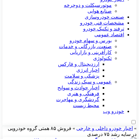
موتورسیکلت و دوچرخه
صنایع هوایی
صنعت خودروسازی
مشخصات فنی خودرو
ترفند و تکنیک خودرو
اقتصاد عمومی
بورس و سهام خودرو
صنعت، بازرگانی و خدمات
کارآفرینی و بازاریابی
تکنولوژی
ارزدیجیتال و فارکس
اخبار انرژی
پزشکی و سلامت
عمومی و سبک زندگی
اخبار حوادث و سوانح
فرهنگی و هنری
گردشگری و مهاجرت
محیط زیست
خودرو وب
»
اخبار خودرو داخلی و خارجی
»
فروش ۸۵ همتی گروه خودرویی
در سایه رشد ۷۵ درصدی