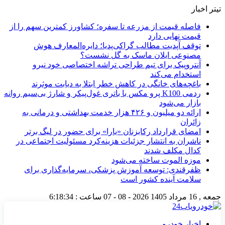
تیتر اخبار
فاصله قیمت از مزرعه تا سفره؛ کشاورز کمترین سهم را از
قیمت نهایی دارد
توقف آپدیت مطالب گراکی‌پدیا؛ دایره‌المعارف هوش
مصنوعی ایلان ماسک به گل نشست؟
آنتروپیک برای تیم طراحی تراشه اختصاصی خود نیرو
استخدام می‌کند
باغچه‌های خانگی در کاهش خطر ابتلا به دیابت موثرند
ردمی K100 پرو مکس با باتری غول‌پیکر و شارژ بی‌سیم روانه
بازار می‌شود
ارائه دو میلیون و ۴۲۶ هزار خدمت بهداشتی و درمانی به
زائران
امضای قرارداد رکابزنان «یارا» برای حضور در لیگ برتر
ناشران به انتشار جزئیات هزینه‌کرد مسئولیت اجتماعی در
کدال مکلف شدند
موزه الموت ساخته می‌شود
ظفرقندی: توسعه آموزش پزشکی، سرمایه‌گذاری برای
سلامت آینده کشور است
جمعه , 16 مرداد 1405
2026 - 08 - 07
ساعت :
6:18:35
اخبار خودرو