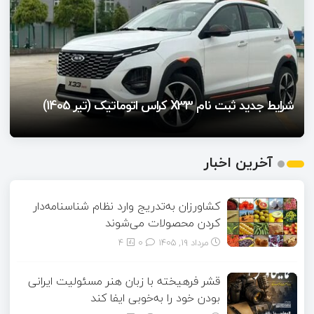
فروش تویوتا کرولا کراس نیوفیس با قیمت قطعی و
تحویل ۶۰ روزه
شرایط جدید ثبت نام X33 کراس اتوماتیک (تیر 1405)
شرایط فروش وانت پراید سایپا اعلام شد
آغاز فروش محصولات ایران خودرو از امروز سه‌شنبه
آغاز فروش فوری خودرو سورن پلاس (بدون قرعه کشی)
1
آخرین اخبار
2
3
4
کشاورزان به‌تدریج وارد نظام شناسنامه‌دار
کردن محصولات می‌شوند
5
مرداد ۱۹, ۱۴۰۵
0
4
قشر فرهیخته با زبان هنر مسئولیت ایرانی
بودن خود را به‌خوبی ایفا کند