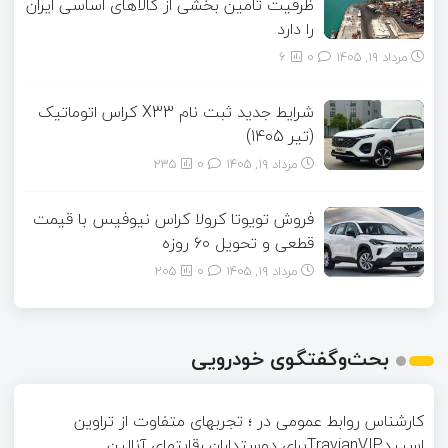
ظرفیت تامین بخشی از کالاهای اساسی ایران
را دارد
مرداد ۱۹, ۱۴۰۵
0
6
شرایط جدید ثبت نام X33 کراس اتوماتیک
(تیر 1405)
مرداد ۱۹, ۱۴۰۵
0
235
فروش تویوتا کرولا کراس نیوفیس با قیمت
قطعی و تحویل ۶۰ روزه
مرداد ۱۹, ۱۴۰۵
0
205
بحث‌وگفتگوی خودرویی
کارشناس روابط عمومی
در
؛ تجربهای متفاوت از تراوین
اسپیدTravianVIPبرای دوستداران رقابتهای آنالین