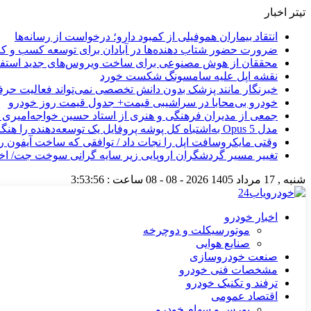
تیتر اخبار
انتقاد بیماران هموفیلی از کمبود دارو؛ درخواست از رسانه‌ها
ضرورت حضور شتاب ‌دهنده‌ها در آبادان برای توسعه کسب‌ و کا
محققان از هوش مصنوعی برای ساخت ویروس‌های جدید استفاد
نقشه اپل علیه سامسونگ شکست خورد
خبرنگار مانند پزشک بدون دانش تخصصی نمی‌تواند فعالیت حرفه
خودرو بی‌محابا در سراشیبی قیمت+ جدول قیمت روز خودرو
جمعی از مدیران فرهنگی و هنری از استاد حسین خواجه‌امیری ع
مدل Opus 5 به‌اشتباه کل پوشه پروفایل یک توسعه‌دهنده را هنگام پشتیبان‌گیری حذف کرد
وقتی مایکروسافت اپل را نجات داد / توافقی که ساخت آیفون ر
تغییر مسیر گردشگران اروپایی زیر سایه گرانی سوخت جت/ اخ
شنبه , 17 مرداد 1405
2026 - 08 - 08
ساعت :
3:53:57
اخبار خودرو
موتورسیکلت و دوچرخه
صنایع هوایی
صنعت خودروسازی
مشخصات فنی خودرو
ترفند و تکنیک خودرو
اقتصاد عمومی
بورس و سهام خودرو