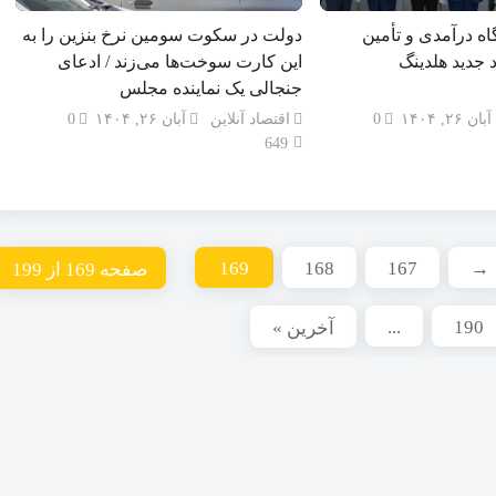
اه درآمدی و تأمین
دولت در سکوت سومین نرخ بنزین را به
راهبرد جدید هلدینگ
این کارت سوخت‌ها می‌زند / ادعای
جنجالی یک نماینده مجلس
آبان ۲۶, ۱۴۰۴
0
اقتصاد آنلاین
آبان ۲۶, ۱۴۰۴
0
649
169
168
167
→
صفحه 169 از 199
...
190
آخرین »