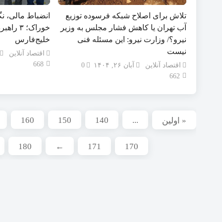
تلاش برای اصلاح شبکه فرسوده توزیع
انضباط مالی، نگ
آب تهران یا کاهش فشار مجلس به وزیر
خوراک؛ ۳ 
نیرو؟/ وزارت نیرو: این مسئله فنی
خلیج‌فارس
نیست
اقتصاد آنلاین
668
اقتصاد آنلاین
آبان ۲۶, ۱۴۰۴
0
662
160
150
140
...
« اولین
180
←
171
170