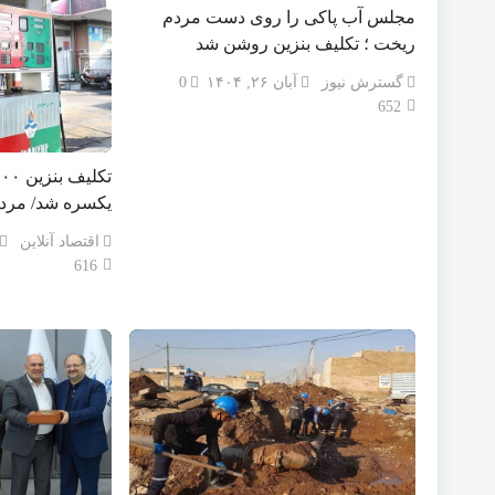
مجلس آب پاکی را روی دست مردم
ریخت ؛ تکلیف بنزین روشن شد
گسترش نیوز
آبان ۲۶, ۱۴۰۴
0
652
یکسره شد/ مردم
اقتصاد آنلاین
616