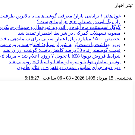
تیتر اخبار
غول‌های ۱ ترابایتی بازار/ معرفی گوشی‌هایی با بالاترین ظرفیت حافظه داخلی در سال ۲۰۲۶
راز رنگ آبی در صندلی های هواپیما چیست؟
گوگل اسیستنت ماه آینده در اندروید غیرفعال و جمینای جایگزی
مصوبه تسهیلات گمرکی در شرایط اضطرار تمدید شد
تخصیص ۱۵۰۰ میلیارد ریال اعتبار استانی برای ساماندهی بافت قدیم دزفول
وزیر بهداشت با دست پُر به شیراز می‌آید؛ افتتاح سه پروژه مه
قیمت گوسفند زنده 30 درصد کاهش یافت؛ گوشت ارزان نشد
شرایط فروش تویوتا bZ۵ با تحویل ۷ روزه اعلام شد – مرداد ۱۴۰۵
پوستر نمایش «وانیا و سونیا و ماشا و اسپایک» رونمایی شد
دور دوم اجرای نمایش «میان دو نفس» در تئاتر هامون
پنجشنبه , 15 مرداد 1405
2026 - 08 - 06
ساعت :
5:18:28