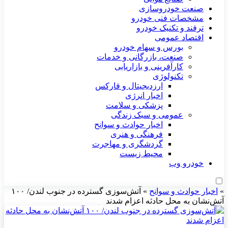
صنعت خودروسازی
مشخصات فنی خودرو
ترفند و تکنیک خودرو
اقتصاد عمومی
بورس و سهام خودرو
صنعت، بازرگانی و خدمات
کارآفرینی و بازاریابی
تکنولوژی
ارزدیجیتال و فارکس
اخبار انرژی
پزشکی و سلامت
عمومی و سبک زندگی
اخبار حوادث و سوانح
فرهنگی و هنری
گردشگری و مهاجرت
محیط زیست
خودرو وب
»
اخبار حوادث و سوانح
»
آتش‌سوزی گسترده در جنوب لندن/ ۱۰۰
آتش‌نشان به محل حادثه اعزام شدند