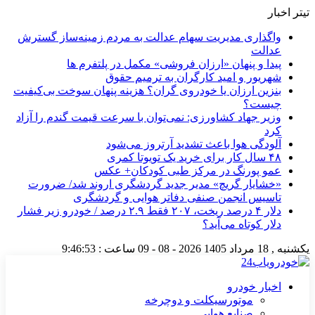
تیتر اخبار
واگذاری مدیریت سهام عدالت به مردم زمینه‌ساز گسترش
عدالت
پیدا و پنهان «ارزان فروشی» مکمل در پلتفرم ها
شهریور و امید کارگران به ترمیم حقوق
بنزین ارزان یا خودروی گران؟ هزینه پنهان سوخت بی‌کیفیت
چیست؟
وزیر جهاد کشاورزی: نمی‌توان با سرعت قیمت گندم را آزاد
کرد
آلودگی هوا باعث تشدید آرتروز می‌شود
۴۸ سال کار برای خرید یک تویوتا کمری
عمو پورنگ در مرکز طبی کودکان+ عکس
«خشایار گریچ» مدیر جدید گردشگری اروند شد/ ضرورت
تاسیس انجمن صنفی دفاتر هوایی و گردشگری
دلار ۴ درصد ریخت، ۲۰۷ فقط ۲.۹ درصد / خودرو زیر فشار
دلار کوتاه می‌آید؟
یکشنبه , 18 مرداد 1405
2026 - 08 - 09
ساعت :
9:46:54
اخبار خودرو
موتورسیکلت و دوچرخه
صنایع هوایی