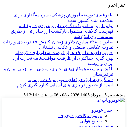
تیتر اخبار
ظفرقندی: توسعه آموزش پزشکی، سرمایه‌گذاری برای
سلامت آینده کشور است
اولتیماتوم به تامین‌کنندگان ذخایر راهبردی دارو+نامه
فهرست کالاهای مشمول بازگشت ارز صادراتی از طریق
سامانه ارزی ابلاغ شد
صادرات ۳۴۸ میلیون دلاری زنجان| ‌کاهش ۱۷ درصدی واردات
تفاوت عکاسی صنعتی و عکاسی تبلیغاتی
تعاونی‌های همدان ۱۹ هزار فرصت شغلی ایجاد کرده‌اند
بهره گیری حداکثری از ظرفیت موافقت‌نامه تجارت آزاد
ایران و روسیه
تأکید بر توسعه همکاری‌های تجاری، معدنی و ترانزیتی ایران و
قرقیزستان
دستگیری سارق حرفه‌ای موتورسیکلت در مرند
لبیب: از حضور در بازی های آسیایی کناره گیری کردم
پنجشنبه , 15 مرداد 1405
2026 - 08 - 06
ساعت :
15:12:15
اخبار خودرو
موتورسیکلت و دوچرخه
صنایع هوایی
صنعت خودروسازی