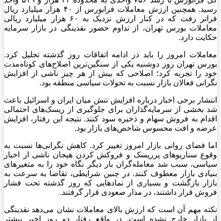
رسید. همچنین ارزش معاملات فرابورس از ۴۰ هزار میلیارد ریال
فراتر رفت که در کنار ارزش نزدیک به ۶۰ هزار میلیارد ریالی
معاملات بورس تهران، از تداوم حضور نقدینگی در بازار سرمایه
حکایت دارد.
معاملات امروز را باید در ادامه اتفاقات روز گذشته تحلیل کرد.
بورس تهران روز دوشنبه یکی از سنگین‌ترین اصلاح‌های کوتاه‌مدت
خود را تجربه کرد؛ اصلاحی که بیش از هر چیز ناشی از افزایش
نگرانی فعالان بازار نسبت به تحولات سیاسی منطقه بود.
انتشار برخی اخبار درباره افزایش تنش میان ایران و اسرائیل باعث
شد بخشی از سرمایه‌گذاران برای جلوگیری از ریسک‌های احتمالی
اقدام به فروش سهام و ذخیره سود کنند. نتیجه این رفتار، افزایش
عرضه و افت محسوس شاخص‌های بازار بود.
اما فضای روانی بازار امروز تغییر کرد. کاهش نگرانی‌ها نسبت به
وقوع سناریوهای پرریسک و فروکش کردن هیجان ناشی از اخبار
سیاسی، سبب شد معامله‌گران بار دیگر نگاه خود را به متغیرهای
بنیادی بازار معطوف کنند. در چنین شرایطی، تقاضا به سرعت به
بازار بازگشت و بسیاری از نمادهایی که روز گذشته تحت فشار
فروش قرار داشتند، در مدار صعودی قرار گرفتند.
نکته مهم آن است که ارزش بالای معاملات نشان می‌دهد نقدینگی
از بازار خارج نشده است. در واقع رفتار دو روز اخیر بیشتر