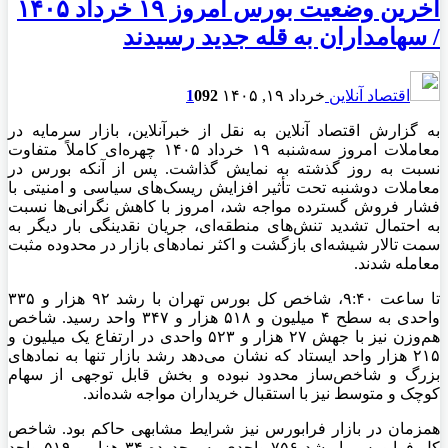
آخرین وضعیت بورس امروز ۱۹ خرداد ۱۴۰۵
/ سهامداران به قله جدید رسیدند
اقتصاد آنلاین
خرداد ۱۹, ۱۴۰۵
92
0
1
به گزارش اقتصاد آنلاین به نقل از خبرآنلاین، بازار سرمایه در
معاملات امروز سه‌شنبه ۱۹ خرداد ۱۴۰۵ چهره‌ای کاملاً متفاوت
نسبت به روز گذشته به نمایش گذاشت. پس از آنکه بورس در
معاملات دوشنبه تحت تأثیر افزایش ریسک‌های سیاسی و امنیتی با
فشار فروش گسترده مواجه شد، امروز با کاهش نگرانی‌ها نسبت
به احتمال تشدید تنش‌های منطقه‌ای، جریان نقدینگی بار دیگر به
سمت تالار شیشه‌ای بازگشت و اکثر نمادهای بازار در محدوده مثبت
معامله شدند.
تا ساعت ۹:۴۰، شاخص کل بورس تهران با رشد ۹۲ هزار و ۳۳۵
واحدی به سطح ۴ میلیون و ۵۱۸ هزار و ۳۴۷ واحد رسید. شاخص
هم‌وزن نیز با جهش ۲۷ هزار و ۵۲۳ واحدی در ارتفاع یک میلیون و
۲۱۵ هزار واحد ایستاد که نشان می‌دهد رشد بازار تنها به نمادهای
بزرگ و شاخص‌ساز محدود نبوده و بخش قابل توجهی از سهام
کوچک و متوسط نیز با استقبال خریداران مواجه شده‌اند.
همزمان در بازار فرابورس نیز شرایط مشابهی حاکم بود. شاخص
کل فرابورس با رشد ۷۵۶ واحدی به محدوده ۳۴ هزار و ۵۱۹ واحد