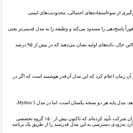
رای جلوگیری از سوءاستفاده‌های احتمالی، محدودیت‌های ایمنی
اً پاسخ‌دهی را مسدود می‌کند و وظیفه را به مدل قدیمی‌تر یعنی
شرکت می‌گوید این محدودیت‌ها فعلاً بسیار سخت‌گیرانه تنظیم شده‌اند و حتی گاهی ممکن است درخواست‌های بی‌خطر را نیز متوقف کنند. بااین حال، داده‌های اولیه نشان می‌دهند که در بیش از ۹۵ درصد
. آنتروپیک در آن زمان اعلام کرد که این مدل آن‌قدر هوشمند است که اگر در
آنتروپیک هم‌زمان با عرضه عمومی Fable 5، نسخه جدیدی از مدل اصلی خود با نام 5 Mythos را نیز در اختیار سازمان‌های تأییدشده قرار می‌دهد. مدل پایه هر دو نسخه یکسان است، اما در مدل Mythos 5،
این مدل پیشرفته‌تر در ابتدا منحصراً از طریق پروژه‌ای به نام Project Glasswing و با همکاری دولت ایالات متحده آمریکا ارائه خواهد شد. مدیران شرکت تأیید کرده‌اند که تاکنون بیش از ۱۵۰ گروه تخصصی
خود کشف کنند. آنتروپیک قصد دارد به‌زودی دسترسی به این مدل قدرتمند را از طریق یک برنامه