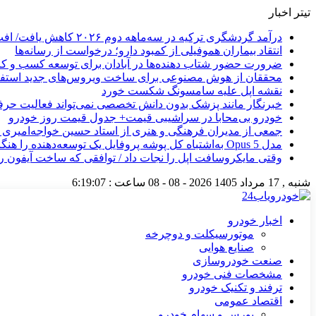
تیتر اخبار
درآمد گردشگری ترکیه در سه‌ماهه دوم ۲۰۲۶ کاهش یافت/ افت ۵.۱ درصدی شمار گردشگران در برابر افزایش هزینه‌کرد
انتقاد بیماران هموفیلی از کمبود دارو؛ درخواست از رسانه‌ها
ضرورت حضور شتاب ‌دهنده‌ها در آبادان برای توسعه کسب‌ و کا
محققان از هوش مصنوعی برای ساخت ویروس‌های جدید استفاد
نقشه اپل علیه سامسونگ شکست خورد
خبرنگار مانند پزشک بدون دانش تخصصی نمی‌تواند فعالیت حرفه
خودرو بی‌محابا در سراشیبی قیمت+ جدول قیمت روز خودرو
جمعی از مدیران فرهنگی و هنری از استاد حسین خواجه‌امیری ع
مدل Opus 5 به‌اشتباه کل پوشه پروفایل یک توسعه‌دهنده را هنگام پشتیبان‌گیری حذف کرد
وقتی مایکروسافت اپل را نجات داد / توافقی که ساخت آیفون ر
شنبه , 17 مرداد 1405
2026 - 08 - 08
ساعت :
6:19:08
اخبار خودرو
موتورسیکلت و دوچرخه
صنایع هوایی
صنعت خودروسازی
مشخصات فنی خودرو
ترفند و تکنیک خودرو
اقتصاد عمومی
بورس و سهام خودرو