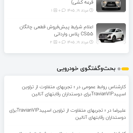
قرعه کشی)
مرداد ۱۹, ۱۴۰۵
0
1
اعلام شرایط پیش‌فروش قطعی چانگان
CS55 پلاس وارداتی
مرداد ۱۹, ۱۴۰۵
0
2
بحث‌وگفتگوی خودرویی
کارشناس روابط عمومی
در
؛ تجربهای متفاوت از تراوین
اسپیدTravianVIPبرای دوستداران رقابتهای آنالین
علیرضا
در
؛ تجربهای متفاوت از تراوین اسپیدTravianVIPبرای
دوستداران رقابتهای آنالین