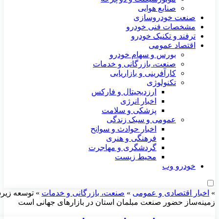
صنایع هوایی
صنعت خودروسازی
مشخصات فنی خودرو
ترفند و تکنیک خودرو
اقتصاد عمومی
بورس و سهام خودرو
صنعت، بازرگانی و خدمات
کارآفرینی و بازاریابی
تکنولوژی
ارزدیجیتال و فارکس
اخبار انرژی
پزشکی و سلامت
عمومی و سبک زندگی
اخبار حوادث و سوانح
فرهنگی و هنری
گردشگری و مهاجرت
محیط زیست
خودرو وب
»
اخبار اقتصادی و عمومی
»
صنعت، بازرگانی و خدمات
»
توسعه زیر
زمینه‌ساز حضور صنعت مبلمان استان در بازارهای جهانی است