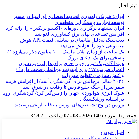
تیتر اخبار
ایران؛ شریک راهبردی اتحادیه اقتصادی اوراسیا در مسیر
توسعه تجارت و همگرایی منطقه‌ای
ایران پیشنهاد برگزاری دوره‌ای «اکسپو بریکس» را ارائه کرد
افزایش تصاعدی بهای برق کشاورزی لغو شد
دیپ‌سیک به‌دلیل تقاضای بی‌سابقه، قیمت API هوش
مصنوعی خود را افزایش می‌دهد
یک ساعت از زمان ایلان ماسک ۱۰۰ میلیون دلار می‌ارزد؟ /
پاسخی برای یک ادعای بزرگ
هوندا گلدوینگ تور، رقیبی جدی برای هارلی دیویدسون
اعمال ضریب ۲.۷ برای اینترنت بین‌الملل صحت دارد؟ /
واکنش سازمان تنظیم مقررات
۲۰۲۶ سالی پرچالش برای گردشگری آسیا/ از افزایش هزینه
سفر پس از جنگ خلیج‌فارس تا رقابت در شرق آسیا
شوک انرژی هوانوردی جهان را زمین‌گیر کرد/ گردشگری اروپا
در آستانه ورشکستگی
بورس در اوج؛ شاخص‌های بورس به قله تاریخی رسیدند
جمعه , 16 مرداد 1405
2026 - 08 - 07
ساعت :
13:59:21
اخبار خودرو
موتورسیکلت و دوچرخه