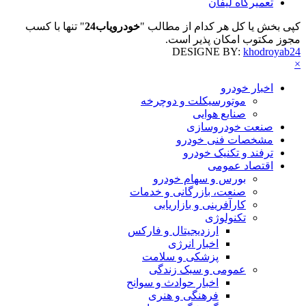
تعمیرگاه لیفان
کپی بخش یا کل هر کدام از مطالب "
خودرویاب24
" تنها با کسب
مجوز مکتوب امکان پذیر است.
DESIGNE BY:
khodroyab24
×
اخبار خودرو
موتورسیکلت و دوچرخه
صنایع هوایی
صنعت خودروسازی
مشخصات فنی خودرو
ترفند و تکنیک خودرو
اقتصاد عمومی
بورس و سهام خودرو
صنعت، بازرگانی و خدمات
کارآفرینی و بازاریابی
تکنولوژی
ارزدیجیتال و فارکس
اخبار انرژی
پزشکی و سلامت
عمومی و سبک زندگی
اخبار حوادث و سوانح
فرهنگی و هنری