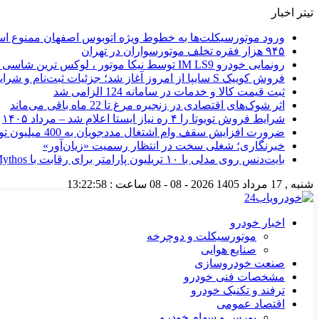
تیتر اخبار
ورود موتورسیکلت‌ها به خطوط ویژه اتوبوس اصفهان ممنوع ا
۹۴۵ هزار فقره تخلف موتورسواران در تهران
رونمایی خودرو IM LS9 توسط نیکا موتور ، لوکس ترین شاسی بلند EREV در ایران
فروش کوییک S سایپا از امروز آغاز شد؛ جزئیات ثبت‌نام و شرایط
ثبت قیمت کالا و خدمات در سامانه 124 الزامی شد
اثر شوک‌های اقتصادی در زنجیره مرغ تا 22 ماه باقی می‌ماند
شرایط فروش تویوتا را ۴ ره نیاز ایستا اعلام شد – مرداد ۱۴۰۵
ضرورت افزایش سقف وام اشتغال مددجویان به 400 میلیون تومان
خبرنگاری؛ شغلی سخت در انتظار رسمیت «زیان‌آور»
بایت‌دنس روی مدلی با ۱۰ تریلیون پارامتر برای رقابت با Mythos آنتروپیک کار می‌کند
شنبه , 17 مرداد 1405
2026 - 08 - 08
ساعت :
13:22:59
اخبار خودرو
موتورسیکلت و دوچرخه
صنایع هوایی
صنعت خودروسازی
مشخصات فنی خودرو
ترفند و تکنیک خودرو
اقتصاد عمومی
بورس و سهام خودرو