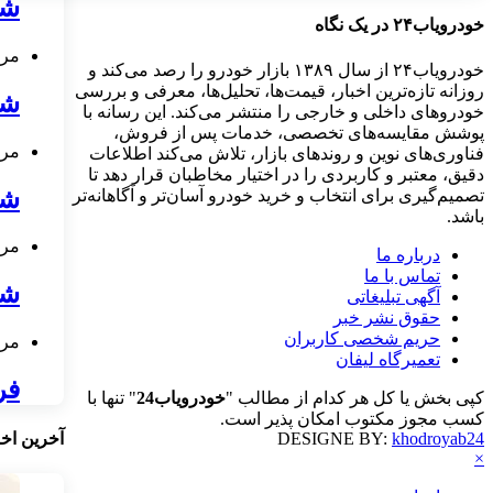
شرایط
خودرویاب۲۴ در یک نگاه
مرداد ۴
خودرویاب۲۴ از سال ۱۳۸۹ بازار خودرو را رصد می‌کند و
روزانه تازه‌ترین اخبار، قیمت‌ها، تحلیل‌ها، معرفی و بررسی
شرایط 
خودروهای داخلی و خارجی را منتشر می‌کند. این رسانه با
پوشش مقایسه‌های تخصصی، خدمات پس از فروش،
مرداد ۴
فناوری‌های نوین و روندهای بازار، تلاش می‌کند اطلاعات
دقیق، معتبر و کاربردی را در اختیار مخاطبان قرار دهد تا
شرای
تصمیم‌گیری برای انتخاب و خرید خودرو آسان‌تر و آگاهانه‌تر
باشد.
مرداد ۴
درباره ما
تماس با ما
شر
آگهی تبلیغاتی
حقوق نشر خبر
حریم شخصی کاربران
مرداد ۲
تعمیرگاه لیفان
فروش ا
کپی بخش یا کل هر کدام از مطالب "
خودرویاب24
" تنها با
کسب مجوز مکتوب امکان پذیر است.
DESIGNE BY:
khodroyab24
آخرین اخب
×