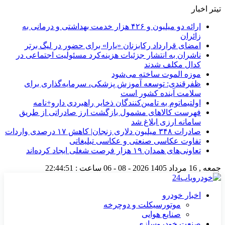
تیتر اخبار
ارائه دو میلیون و ۴۲۶ هزار خدمت بهداشتی و درمانی به
زائران
امضای قرارداد رکابزنان «یارا» برای حضور در لیگ برتر
ناشران به انتشار جزئیات هزینه‌کرد مسئولیت اجتماعی در
کدال مکلف شدند
موزه الموت ساخته می‌شود
ظفرقندی: توسعه آموزش پزشکی، سرمایه‌گذاری برای
سلامت آینده کشور است
اولتیماتوم به تامین‌کنندگان ذخایر راهبردی دارو+نامه
فهرست کالاهای مشمول بازگشت ارز صادراتی از طریق
سامانه ارزی ابلاغ شد
صادرات ۳۴۸ میلیون دلاری زنجان| ‌کاهش ۱۷ درصدی واردات
تفاوت عکاسی صنعتی و عکاسی تبلیغاتی
تعاونی‌های همدان ۱۹ هزار فرصت شغلی ایجاد کرده‌اند
جمعه , 16 مرداد 1405
2026 - 08 - 06
ساعت :
22:44:52
اخبار خودرو
موتورسیکلت و دوچرخه
صنایع هوایی
صنعت خودروسازی