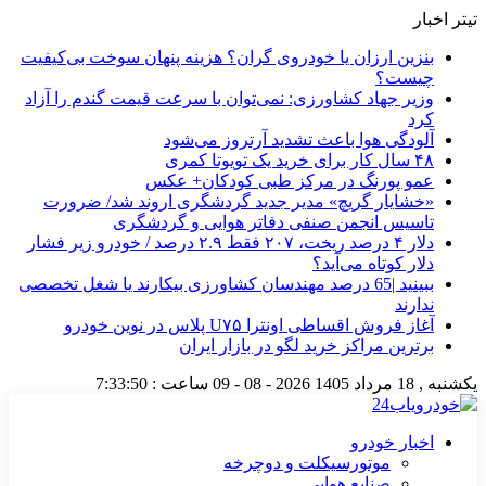
تیتر اخبار
بنزین ارزان یا خودروی گران؟ هزینه پنهان سوخت بی‌کیفیت
چیست؟
وزیر جهاد کشاورزی: نمی‌توان با سرعت قیمت گندم را آزاد
کرد
آلودگی هوا باعث تشدید آرتروز می‌شود
۴۸ سال کار برای خرید یک تویوتا کمری
عمو پورنگ در مرکز طبی کودکان+ عکس
«خشایار گریچ» مدیر جدید گردشگری اروند شد/ ضرورت
تاسیس انجمن صنفی دفاتر هوایی و گردشگری
دلار ۴ درصد ریخت، ۲۰۷ فقط ۲.۹ درصد / خودرو زیر فشار
دلار کوتاه می‌آید؟
ببینید |65 درصد مهندسان کشاورزی بیکارند یا شغل تخصصی
ندارند
آغاز فروش اقساطی اونترا U۷۵ پلاس در نوین خودرو
برترین مراکز خرید لگو در بازار ایران
یکشنبه , 18 مرداد 1405
2026 - 08 - 09
ساعت :
7:33:50
اخبار خودرو
موتورسیکلت و دوچرخه
صنایع هوایی