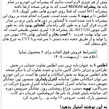
پیش از هر چیزی لازم است بدانیم که پیشرانه این خودرو در تمام
پایه ها،
پیشرانه M15GSI
است که به نوعی نسخه ارتقا یافته
پیشرانه M15 است که قبلا روی خودرو هایی نظیر کوییک GX،
اطلس G و
سهند S
نصب شده است. تغییرات انجام شده بر روی این
پیشرانه باعث شده است تا گشتاور در دور های پایین تری در مدار
قدرت قرار گیرد و به طور کلی راندمان
گشتاور
بهبود یابد. به طور
کلی موتور M15 GSI، یک پیشرانه ۱.۵ لیتری تنفس طبیعی است که
می تواند نهایت قدرت ۹۰
اسب بخار
و گشتاور نهایی ۱۳۷ نیوتن متر
را تولید و از طریق جعبه دنده دستی 5 سرعته و یا CVT به چرخ های
جلو منتقل کند.
اطلس S
به عنوان پایه ترین تیپ اطلس تفاوت چندانی در بخش
طراحی و دیزاین داخل کابین ندارد و عمده تفاوت آن با دیگر نسخه
های اطلس مربوط به بخش امکانات و آپشن ها است. در این خودرو
می توان امکاناتی نظیر؛ سامانه
کنترل پایداری
، سنسور نور، نشانگر
تعویض دنده، سامانه کنترل کشش، سامانه کنترل شروع حرکت در
سربالایی،
تهویه
دستی، چراغ روشنایی روز، نشانگر سرویس دوره
ای، سامانه پایش فشار باد تایر ها، ایزوفیکس، فرمان دی کات،
سنسور پارک عقب، خروجی ۱۲ ولت و… را تجربه کرد
به این نوشته امتیاز بدهید!