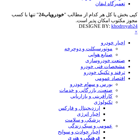
تعمیرگاه لیفان
کپی بخش یا کل هر کدام از مطالب "
خودرویاب24
" تنها با کسب
مجوز مکتوب امکان پذیر است.
DESIGNE BY:
khodroyab24
×
اخبار خودرو
موتورسیکلت و دوچرخه
صنایع هوایی
صنعت خودروسازی
مشخصات فنی خودرو
ترفند و تکنیک خودرو
اقتصاد عمومی
بورس و سهام خودرو
صنعت، بازرگانی و خدمات
کارآفرینی و بازاریابی
تکنولوژی
ارزدیجیتال و فارکس
اخبار انرژی
پزشکی و سلامت
عمومی و سبک زندگی
اخبار حوادث و سوانح
فرهنگی و هنری