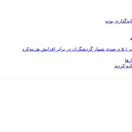
رها
ه کردند