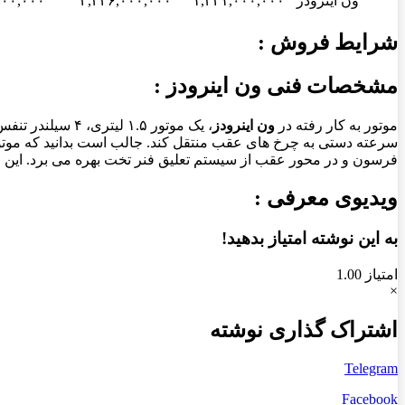
ون اینرودز
۱,۳۴۱,۰۰۰,۰۰۰
۲,۳۲۶,۰۰۰,۰۰۰
۰۰۰,۰۰۰
شرایط فروش :
مشخصات فنی ون اینرودز :
موتور به کار رفته در
ون اینرودز
، یک موتور ۱.۵ لیتری، ۴ سیلندر تنفس طبیعی مجهز به زنجیر تایم است که قادر است نهایت قدرت ۱۰۵
سرعته دستی به چرخ های عقب منتقل کند. جالب است بدانید که موتور
فرسون و در محور عقب از سیستم تعلیق فنر تخت بهره می برد. این خودرو دارای استاندارد آلایندگی یورو ۵ بوده و م
ویدیوی معرفی :
به این نوشته امتیاز بدهید!
امتیاز 1.00
×
اشتراک گذاری نوشته
Telegram
Facebook