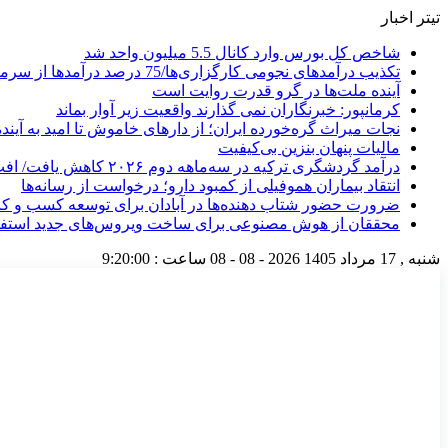
تیتر اخبار
شاخص کل بورس وارد کانال 5.5 میلیون واحد شد
تکذیب درآمدهای نجومی کارگزاری‌ها/75 درصد درآمدها از سرمایه‌گذاری بوده
آینده ملت‌ها در گرو قدرت روایت است
کرمانپور: خبرنگاران نمی گذارند واقعیت زیر آوار بماند
نجات میراث گره‌خورده ایران؛ از دارهای خاموش تا امید به آینده
مالیات پنهان بنزین بی‌کیفیت
درآمد گردشگری ترکیه در سه‌ماهه دوم ۲۰۲۶ کاهش یافت/ افت ۵.۱ درصدی شمار گردشگران در برابر افزایش هزینه‌کرد
انتقاد بیماران هموفیلی از کمبود دارو؛ درخواست از رسانه‌ها
ضرورت حضور شتاب ‌دهنده‌ها در آبادان برای توسعه کسب‌ و کا
محققان از هوش مصنوعی برای ساخت ویروس‌های جدید استفاد
شنبه , 17 مرداد 1405
2026 - 08 - 08
ساعت :
9:20:01