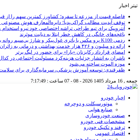
تیتر اخبار
فاصله قیمت از مزرعه تا سفره؛ کشاورز کمترین سهم را از قیم
توقف آپدیت مطالب گراکی‌پدیا؛ دایره‌المعارف هوش مصنوعی
آنتروپیک برای تیم طراحی تراشه اختصاصی خود نیرو استخدام م
باغچه‌های خانگی در کاهش خطر ابتلا به دیابت موثرند
ردمی K100 پرو مکس با باتری غول‌پیکر و شارژ بی‌سیم روانه بازار می‌شود
ارائه دو میلیون و ۴۲۶ هزار خدمت بهداشتی و درمانی به زائران
امضای قرارداد رکابزنان «یارا» برای حضور در لیگ برتر
ناشران به انتشار جزئیات هزینه‌کرد مسئولیت اجتماعی در کدا
موزه الموت ساخته می‌شود
ظفرقندی: توسعه آموزش پزشکی، سرمایه‌گذاری برای سلامت 
جمعه , 16 مرداد 1405
2026 - 08 - 07
ساعت :
7:17:50
اخبار خودرو
موتورسیکلت و دوچرخه
صنایع هوایی
صنعت خودروسازی
مشخصات فنی خودرو
ترفند و تکنیک خودرو
اقتصاد عمومی
بورس و سهام خودرو