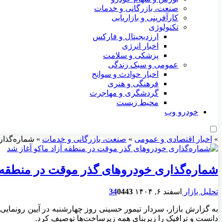
صنعت، بازرگانی و خدمات
کارآفرینی و بازاریابی
تکنولوژی
ارزدیجیتال و فارکس
اخبار انرژی
پزشکی و سلامت
عمومی و سبک زندگی
اخبار حوادث و سوانح
فرهنگی و هنری
گردشگری و مهاجرت
محیط زیست
خودرو وب
»
اخبار اقتصادی و عمومی
»
صنعت، بازرگانی و خدمات
»
شماره‌گذار
شماره‌گذاری خودروهای گذر موقت در منطقه آ
تحلیل بازار
اسفند ۶, ۱۴۰۴
443
0
34
به گزارش بازار، سردار تیمور حسینی روز چهارشنبه در آیین رونمایی ا
دانست و ترافیک را زیربنای همه زیرساخت‌ها توصیف کرد.