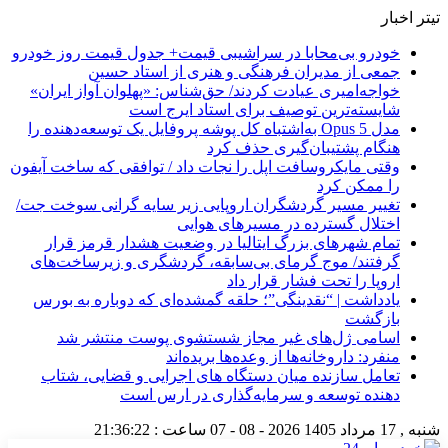
تیتر اخبار
خودرو بی‌محابا در سراشیبی قیمت+ جدول قیمت روز خودرو
جمعی از مدیران فرهنگی و هنری از استاد حسین
خواجه‌امیری عیادت کردند/ حق‌شناس: «پهلوان آواز ایران»
شایسته‌ترین توصیف برای استاد ایرج است
مدل Opus 5 به‌اشتباه کل پوشه پروفایل یک توسعه‌دهنده را
هنگام پشتیبان‌گیری حذف کرد
وقتی مایکروسافت اپل را نجات داد / توافقی که ساخت آیفون
را ممکن کرد
تغییر مسیر گردشگران اروپایی زیر سایه گرانی سوخت جت/
اختلال گسترده در مسیرهای هوایی
تمام شهرهای بزرگ ایتالیا در وضعیت هشدار قرمز قرار
گرفتند/ موج گرمای بی‌سابقه، گردشگری و زیرساخت‌های
اروپا را تحت فشار قرار داد
یادداشت | “نقدینگی”؛ حلقه گمشده‌ای که دوباره به بورس
بازگشت
اسامی ژل‌های غیر مجاز شستشوی پوست منتشر شد
منفرد: داروخانه‌ها از وعده‌ها بریده‌اند
تعامل سازنده میان دستگاه‌ های اجرایی و قضایی، شتاب‌
دهنده توسعه و سرمایه‌گذاری در ارس است
شنبه , 17 مرداد 1405
2026 - 08 - 07
ساعت :
21:36:23