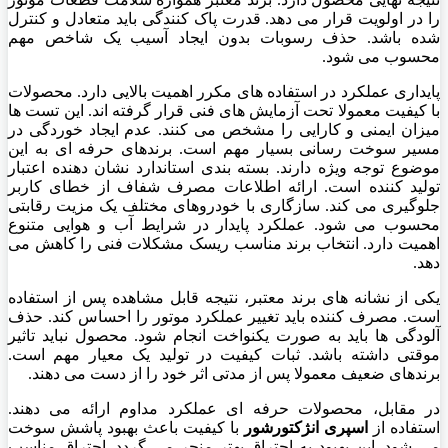
را در اولویت قرار می دهد. قدرت پاک کنندگی باید متعادل و کنترل
شده باشد. حذف رسوبات بدون ایجاد آسیب یک شاخص مهم
محسوب می شود.
پایداری عملکرد در استفاده های مکرر اهمیت بالایی دارد. محصولات
با کیفیت معمولا تحت آزمایش های فنی قرار گرفته اند. این تست ها
میزان ایمنی و کارایی را مشخص می کنند. عدم ایجاد خوردگی در
مسیر سوخت رسانی بسیار مهم است. برندهای حرفه ای به این
موضوع توجه ویژه دارند. بسته بندی استاندارد نشان دهنده اعتبار
تولید کننده است. ارائه اطلاعات مصرف شفاف از خطای کاربر
جلوگیری می کند. سازگاری با خودروهای مختلف یک مزیت رقابتی
محسوب می شود. عملکرد پایدار در شرایط آب و هوایی متنوع
اهمیت دارد. انتخاب برند مناسب ریسک مشکلات فنی را کاهش می
دهد.
یکی از نشانه های برند معتبر، نتیجه قابل مشاهده پس از استفاده
است. مصرف کننده باید تغییر عملکرد موتور را احساس کند. حذف
آلودگی ها باید به صورت یکنواخت انجام شود. محصول نباید تاثیر
موقتی داشته باشد. ثبات کیفیت در تولید یک معیار مهم است.
برندهای ضعیف معمولا پس از مدتی اثر خود را از دست می دهند.
در مقابل، محصولات حرفه ای عملکرد مداوم ارائه می دهند.
استفاده از
اسپری انژکتورشور
با کیفیت باعث بهبود پاشش سوخت
می شود. این بهبود به احتراق بهتر منجر می گردد. احتراق مناسب