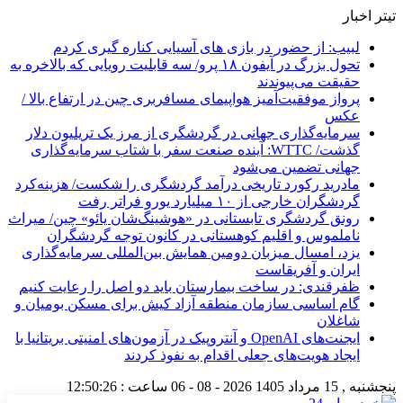
تیتر اخبار
لبیب: از حضور در بازی های آسیایی کناره گیری کردم
تحول بزرگ در آیفون ۱۸ پرو/ سه قابلیت رویایی که بالاخره به
حقیقت می‌پیوندند
پرواز موفقیت‌آمیز هواپیمای مسافربری چین در ارتفاع بالا /
عکس
سرمایه‌گذاری جهانی در گردشگری از مرز یک تریلیون دلار
گذشت/ WTTC: آینده صنعت سفر با شتاب سرمایه‌گذاری
جهانی تضمین می‌شود
مادرید رکورد تاریخی درآمد گردشگری را شکست/ هزینه‌کرد
گردشگران خارجی از ۱۰ میلیارد یورو فراتر رفت
رونق گردشگری تابستانی در «هوشینگ‌شان یائو» چین/ میراث
ناملموس و اقلیم کوهستانی در کانون توجه گردشگران
یزد، امسال میزبان دومین همایش بین‌المللی سرمایه‌گذاری
ایران و آفریقاست
ظفرقندی: در ساخت بیمارستان باید دو اصل را رعایت کنیم
گام اساسی سازمان منطقه آزاد کیش برای مسکن بومیان و
شاغلان
ایجنت‌های OpenAI و آنتروپیک در آزمون‌های امنیتی بریتانیا با
ایجاد هویت‌های جعلی اقدام به نفوذ کردند
پنجشنبه , 15 مرداد 1405
2026 - 08 - 06
ساعت :
12:50:27