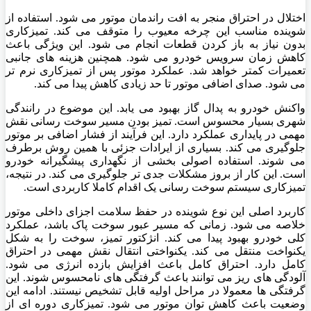
اختلال در احتراق منجر به افت راندمان موتور می شود. استفاده از
شوینده مناسب این چرخه معیوب را متوقف می کند. تمیزکاری
بدون نیاز به باز کردن قطعات انجام می شود. این ویژگی باعث
کاهش زمان سرویس خودرو می شود. همچنین هزینه های جانبی
تعمیرات کمتر خواهد شد. عملکرد موتور پس از تمیزکاری نرم تر
می شود. صدای اضافی موتور تا حد زیادی کاهش پیدا می کند.
واکنش خودرو به پدال گاز بهبود می یابد. این موضوع در رانندگی
شهری بسیار محسوس است. تمیز بودن مسیر سوخت رسانی نقش
مهمی در پایداری عملکرد دارد. این فرآیند از فشار اضافی بر موتور
جلوگیری می کند. بسیاری از ایرادات جزئی با همین روش برطرف
می شوند. استفاده اصولی بخشی از نگهداری پیشگیرانه خودرو
است. این کار از بروز مشکلات جدی تر جلوگیری می کند. در نتیجه،
تمیزکاری سیستم سوخت رسانی یک اقدام کاملا کاربردی است.
کاربرد اصلی این نوع شوینده در حفظ سلامت اجزای داخلی موتور
خلاصه می شود. زمانی که مسیر عبور سوخت پاک باشد، عملکرد
کلی خودرو بهبود پیدا می کند. انژکتور تمیز، سوخت را به شکل
یکنواخت منتقل می کند. یکنواختی انتقال نقش مهمی در احتراق
کامل دارد. احتراق کامل باعث افزایش بازده انرژی می شود.
آلودگی های ریز می توانند باعث گرفتگی های نامحسوس شوند. این
گرفتگی ها معمولا در مراحل اولیه قابل تشخیص نیستند. ادامه این
وضعیت باعث کاهش توان موتور می شود. تمیزکاری دوره ای از