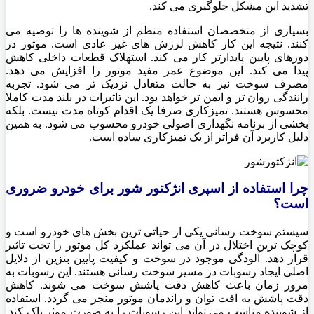
تشدید این مشکل جلوگیری می کند.
بسیاری از متخصصان استفاده منظم از شوینده ها را توصیه می
کنند. نتیجه این کار کاهش لرزش های غیر عادی است. موتور در
دورهای پایین پایدارتر کار می کند. استهلاک قطعات داخلی کاهش
پیدا می کند. این موضوع عمر مفید موتور را افزایش می دهد.
مصرف سوخت نیز به حالت متعادل نزدیک تر می شود. تجربه
رانندگی روان تر و ایمن تر خواهد بود. این تاثیرات در بلند مدت کاملا
محسوس هستند. تمیزکاری صرفا یک اقدام کوتاه مدت نیست. بلکه
بخشی از برنامه نگهداری اصولی خودرو محسوب می شود. به همین
دلیل کاربرد آن فراتر از یک تمیزکاری ساده است.
چرا استفاده از اسپری انژکتور شور برای خودرو ضروری
است؟
سیستم سوخت رسانی یکی از حیاتی ترین بخش های خودرو است و
کوچک ترین اختلال در آن می تواند عملکرد کل موتور را تحت تاثیر
قرار دهد. آلودگی موجود در سوخت و کیفیت پایین بنزین از دلایل
اصلی ایجاد رسوبات در مسیر سوخت رسانی هستند. این رسوبات به
مرور زمان باعث کاهش دقت پاشش سوخت می شوند. کاهش
دقت پاشش به افت توان و راندمان موتور منجر می گردد. استفاده
از شوینده مناسب می تواند این رسوبات را به صورت موثر پاک کند.