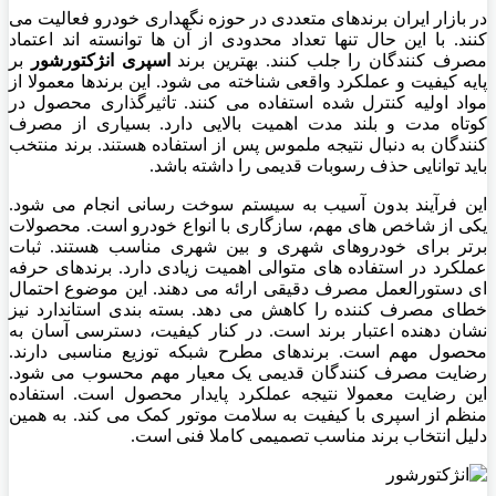
در بازار ایران برندهای متعددی در حوزه نگهداری خودرو فعالیت می
کنند. با این حال تنها تعداد محدودی از آن ها توانسته اند اعتماد
مصرف کنندگان را جلب کنند. بهترین برند
اسپری انژکتورشور
بر
پایه کیفیت و عملکرد واقعی شناخته می شود. این برندها معمولا از
مواد اولیه کنترل شده استفاده می کنند. تاثیرگذاری محصول در
کوتاه مدت و بلند مدت اهمیت بالایی دارد. بسیاری از مصرف
کنندگان به دنبال نتیجه ملموس پس از استفاده هستند. برند منتخب
باید توانایی حذف رسوبات قدیمی را داشته باشد.
این فرآیند بدون آسیب به سیستم سوخت رسانی انجام می شود.
یکی از شاخص های مهم، سازگاری با انواع خودرو است. محصولات
برتر برای خودروهای شهری و بین شهری مناسب هستند. ثبات
عملکرد در استفاده های متوالی اهمیت زیادی دارد. برندهای حرفه
ای دستورالعمل مصرف دقیقی ارائه می دهند. این موضوع احتمال
خطای مصرف کننده را کاهش می دهد. بسته بندی استاندارد نیز
نشان دهنده اعتبار برند است. در کنار کیفیت، دسترسی آسان به
محصول مهم است. برندهای مطرح شبکه توزیع مناسبی دارند.
رضایت مصرف کنندگان قدیمی یک معیار مهم محسوب می شود.
این رضایت معمولا نتیجه عملکرد پایدار محصول است. استفاده
منظم از اسپری با کیفیت به سلامت موتور کمک می کند. به همین
دلیل انتخاب برند مناسب تصمیمی کاملا فنی است.