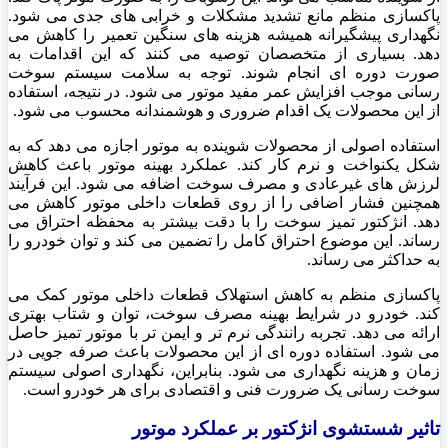
پاکسازی منظم مانع تشدید مشکلات و خرابی های جدی می شود.
نگهداری پیشگیرانه همیشه هزینه های سنگین تعمیر را کاهش می
دهد. بسیاری از متخصصان توصیه می کنند که این اقدامات به
صورت دوره ای انجام شوند. توجه به سلامت سیستم سوخت
رسانی موجب افزایش عمر مفید موتور می شود. در نتیجه، استفاده
از این محصولات یک اقدام ضروری و هوشمندانه محسوب می شود.
استفاده اصولی از محصولات شوینده به موتور اجازه می دهد که به
شکل یکنواخت و نرم کار کند. عملکرد بهینه موتور باعث کاهش
لرزش های غیرعادی و مصرف سوخت اضافه می شود. این فرآیند
همچنین فشار اضافی را از روی قطعات داخلی موتور کاهش می
دهد. انژکتور تمیز سوخت را با دقت بیشتر به محفظه احتراق می
رساند. این موضوع احتراق کامل را تضمین می کند و توان خودرو را
به حداکثر می رساند.
پاکسازی منظم به کاهش استهلاک قطعات داخلی موتور کمک می
کند. خودرو در شرایط بهینه مصرف سوخت، توان و شتاب بهتری
ارائه می دهد. تجربه رانندگی نرم تر و ایمن تر با موتور تمیز حاصل
می شود. استفاده دوره ای از این محصولات باعث صرفه جویی در
زمان و هزینه نگهداری می شود. بنابراین، نگهداری اصولی سیستم
سوخت رسانی یک ضرورت فنی و اقتصادی برای هر خودرو است.
تاثیر شستشوی انژکتور بر عملکرد موتور