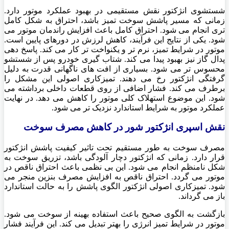
شستشوی انژکتور نقش مستقیمی در بهبود عملکرد موتور دارد.
زمانی که مسیر پاشش سوخت تمیز باشد، احتراق به شکل کامل
تری انجام می شود. احتراق کامل باعث افزایش راندمان موتور می
شود. یکی از نتایج این فرآیند، کاهش لرزش در دورهای پایین است.
موتور در شرایط تمیز، نرم تر و یکنواخت تر کار می کند. پاسخ دهی
پدال گاز نیز بهبود پیدا می کند. شتاب گیری خودرو پس از شستشو
محسوس تر می شود. بسیاری از افت های ناگهانی قدرت به دلیل
گرفتگی انژکتور رخ می دهند. تمیزکاری اصولی این مشکل را
برطرف می کند. فشار اضافی از روی قطعات داخلی برداشته می
شود. این موضوع استهلاک کلی موتور را کاهش می دهد. در نهایت
عملکرد موتور به شرایط استاندارد نزدیک تر می شود.
نقش اسپری انژکتور شور در کاهش مصرف سوخت
مصرف سوخت به طور مستقیم تحت تاثیر کیفیت پاشش انژکتور
قرار دارد. زمانی که انژکتور دچار آلودگی باشد، تزریق سوخت به
شکل نامنظم انجام می شود. این بی نظمی باعث احتراق ناقص در
موتور می گردد. احتراق ناقص به افزایش مصرف بنزین منجر می
شود. تمیزکاری اصولی انژکتور الگوی پاشش را به حالت استاندارد
باز می گرداند.
بازگشت به الگوی صحیح باعث استفاده بهینه از سوخت می شود.
موتور در شرایط تمیز انرژی را بهتر تبدیل می کند. این فرآیند فشار