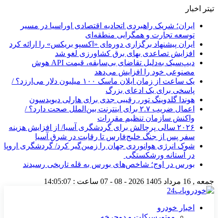
تیتر اخبار
ایران؛ شریک راهبردی اتحادیه اقتصادی اوراسیا در مسیر
توسعه تجارت و همگرایی منطقه‌ای
ایران پیشنهاد برگزاری دوره‌ای «اکسپو بریکس» را ارائه کرد
افزایش تصاعدی بهای برق کشاورزی لغو شد
دیپ‌سیک به‌دلیل تقاضای بی‌سابقه، قیمت API هوش
مصنوعی خود را افزایش می‌دهد
یک ساعت از زمان ایلان ماسک ۱۰۰ میلیون دلار می‌ارزد؟ /
پاسخی برای یک ادعای بزرگ
هوندا گلدوینگ تور، رقیبی جدی برای هارلی دیویدسون
اعمال ضریب ۲.۷ برای اینترنت بین‌الملل صحت دارد؟ /
واکنش سازمان تنظیم مقررات
۲۰۲۶ سالی پرچالش برای گردشگری آسیا/ از افزایش هزینه
سفر پس از جنگ خلیج‌فارس تا رقابت در شرق آسیا
شوک انرژی هوانوردی جهان را زمین‌گیر کرد/ گردشگری اروپا
در آستانه ورشکستگی
بورس در اوج؛ شاخص‌های بورس به قله تاریخی رسیدند
جمعه , 16 مرداد 1405
2026 - 08 - 07
ساعت :
14:05:07
اخبار خودرو
موتورسیکلت و دوچرخه