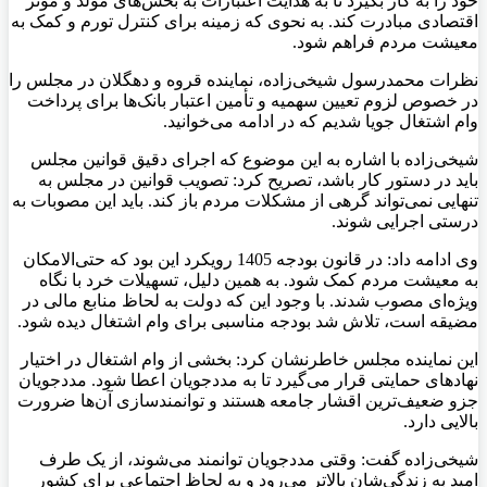
خود را به کار بگیرد تا به هدایت اعتبارات به بخش‌های مولد و موثر
اقتصادی مبادرت کند. به نحوی که زمینه برای کنترل تورم و کمک به
معیشت مردم فراهم شود.
نظرات محمدرسول شیخی‌زاده، نماینده قروه و دهگلان در مجلس را
در خصوص لزوم تعیین سهمیه و تأمین اعتبار بانک‌ها برای پرداخت
وام اشتغال جویا شدیم که در ادامه می‌خوانید.
شیخی‌زاده با اشاره به این موضوع که اجرای دقیق قوانین مجلس
باید در دستور کار باشد، تصریح کرد: تصویب قوانین در مجلس به
تنهایی نمی‌تواند گرهی از مشکلات مردم باز کند. باید این مصوبات به
درستی اجرایی شوند.
وی ادامه داد: در قانون بودجه 1405 رویکرد این بود که حتی‌الامکان
به معیشت مردم کمک شود. به همین دلیل، تسهیلات خرد با نگاه
ویژه‌ای مصوب شدند. با وجود این که دولت به لحاظ منابع مالی در
مضیقه است، تلاش شد بودجه مناسبی برای وام اشتغال دیده شود.
این نماینده مجلس خاطرنشان کرد: بخشی از وام اشتغال در اختیار
نهادهای حمایتی قرار می‌گیرد تا به مددجویان اعطا شود. مددجویان
جزو ضعیف‌ترین اقشار جامعه هستند و توانمندسازی آن‌ها ضرورت
بالایی دارد.
شیخی‌زاده گفت: وقتی مددجویان توانمند می‌شوند، از یک طرف
امید به زندگی‌شان بالاتر می‌رود و به لحاظ اجتماعی برای کشور