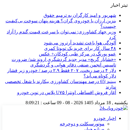
تیتر اخبار
شهریور و امید کارگران به ترمیم حقوق
بنزین ارزان یا خودروی گران؟ هزینه پنهان سوخت بی‌کیفیت
چیست؟
وزیر جهاد کشاورزی: نمی‌توان با سرعت قیمت گندم را آزاد
کرد
آلودگی هوا باعث تشدید آرتروز می‌شود
۴۸ سال کار برای خرید یک تویوتا کمری
عمو پورنگ در مرکز طبی کودکان+ عکس
«خشایار گریچ» مدیر جدید گردشگری اروند شد/ ضرورت
تاسیس انجمن صنفی دفاتر هوایی و گردشگری
دلار ۴ درصد ریخت، ۲۰۷ فقط ۲.۹ درصد / خودرو زیر فشار
دلار کوتاه می‌آید؟
ببینید |65 درصد مهندسان کشاورزی بیکارند یا شغل تخصصی
ندارند
آغاز فروش اقساطی اونترا U۷۵ پلاس در نوین خودرو
یکشنبه , 18 مرداد 1405
2026 - 08 - 09
ساعت :
8:09:21
اخبار خودرو
موتورسیکلت و دوچرخه
صنایع هوایی