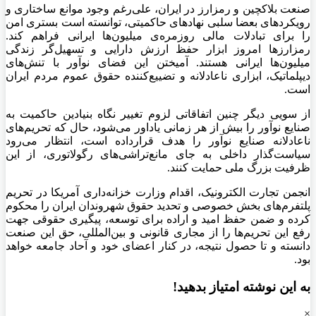
صنعت بلاکچین و رمزارز در ایران، علی‌رغم وجود موانع ساختاری و
رویکرد‌های بعضا سلبی نهاد‌های حاکمیتی، توانسته است بستری امن
را برای تبادلات مالی روزمره‌ی میلیون‌ها ایرانی فراهم کند.
رمزارز‌ها امروز ابزار حفظ ارزش دارایی و تسهیل‌گر زندگی
میلیون‌ها ایرانی هستند. آمیختن این فضای نوآور با تنش‌های
دیپلماتیک، ابزاری ناعادلانه و تضییع‌کننده حقوق عموم مردم ایران
است.
از سویی دیگر چنین اتفاقاتی لزوم تغییر نگاه بنیادین حاکمیت به
صنایع نوآور را بیش از هر زمانی یاداور می‌شود، حال که تحریم‌های
ناعادلانه صنایع نوآور را هدف قرارداده است، انتظار می‌رود
سیاست‌گذار داخلی به جای مانع‌تراشی‌های رگولاتوری، از این
ظرفیت بزرگ ملی حمایت کنند.
انجمن تجارت الکترونیک، اقدام وزارت خزانه‌داری آمریکا در تحریم
پلتفرم‌های بخش خصوصی و تحدید حقوق شهروندان ایران را محکوم
کرده و ضمن حفظ امید و اراده برای توسعه، پیگیری حقوقی جهت
رفع این تحریم‌ها را از مجاری قانونی و بین‌المللی، حق این صنعت
دانسته و تا حصول نتیجه، در کنار اعضای خود و آحاد جامعه خواهد
بود.
به این نوشته امتیاز بدهید!
×