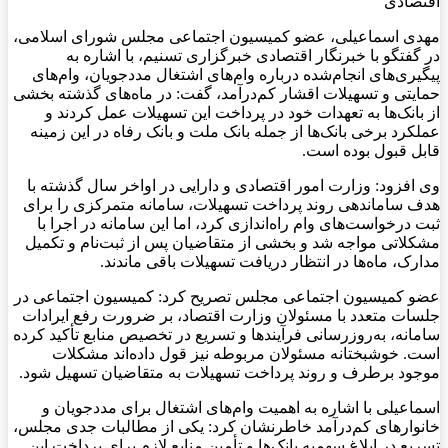
اقتصادی
مهدی اسماعیلی، عضو کمیسیون اجتماعی مجلس شورای اسلامی،
در گفتگو با خبرنگار اقتصادی خبرگزاری تسنیم، با اشاره به
پیگیری‌های انجام‌شده درباره وام‌های اشتغال مددجویان، وام‌های
حمایتی و تسهیلات اقشار کم‌درآمد، گفت: در ماه‌های گذشته بخشی
از بانک‌ها به تعهدات خود در پرداخت این تسهیلات عمل کردند و
عملکرد برخی بانک‌ها از جمله بانک ملت و بانک رفاه در این زمینه
قابل قبول بوده است.
وی افزود: وزارت امور اقتصادی و دارایی در اواخر سال گذشته با
هدف ساماندهی روند پرداخت تسهیلات، سامانه متمرکزی را برای
ثبت درخواست‌های وام راه‌اندازی کرد، اما این سامانه در اجرا با
مشکلاتی مواجه شد و بخشی از متقاضیان پس از ثبت‌نام و تکمیل
مدارک، ماه‌ها در انتظار دریافت تسهیلات باقی ماندند.
عضو کمیسیون اجتماعی مجلس تصریح کرد: کمیسیون اجتماعی در
جلسات متعدد با مسئولان وزارت اقتصاد، بر ضرورت رفع ایرادات
سامانه، به‌روزرسانی فرآیندها و تسریع در تخصیص منابع تأکید کرده
است. خوشبختانه مسئولان مربوطه نیز قول داده‌اند مشکلات
موجود برطرف و روند پرداخت تسهیلات به متقاضیان تسهیل شود.
اسماعیلی با اشاره به اهمیت وام‌های اشتغال برای مددجویان و
خانوارهای کم‌درآمد خاطرنشان کرد: یکی از مطالبات جدی مجلس،
تسریع در ابلاغ سهمیه بانک‌ها و تأمین منابع لازم برای پرداخت این