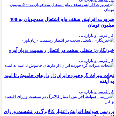
ضرورت افزایش سقف وام اشتغال مددجویان به 400
میلیون تومان
کارآفرینی و بازاریابی
خبرنگاری؛ شغلی سخت در انتظار رسمیت «زیان‌آور»
کارآفرینی و بازاریابی
نجات میراث گره‌خورده ایران؛ از دارهای خاموش تا امید
به آینده
کارآفرینی و بازاریابی
بررسی ضوابط افزایش اعتبار کالابرگ در نشست وزرای