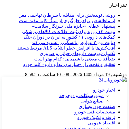
تیتر اخبار
روشی نویدبخش برای مقابله با سرطان تهاجمی مغز
آیا ماءالشعیر برای جلوگیری از سنگ کلیه مفید است
پیشنهاد اعطای «جایزه ملی خبرنگار سلامت»
مهلت ۱۳ روزه برای ثبت اطلاعات کالاهای پزشکی
کمک‌های دارویی ۱۱ کشور به ایران در دوران جنگ
دیابت نوع ۲ عوارض یائسگی را تشدید می کند
آفت‌کش‌ها با افزایش خطر ابتلا به ALS مرتبط هستند
تکمیل فهرست داروهای حیاتی و ضروری
ضدآفتاب‌ معدنی یا شیمیایی؛ کدام بهتر است
تحقیق و تفحص از «سازمان غذا و دارو» کلید خورد
دوشنبه , 19 مرداد 1405
2026 - 08 - 10
ساعت :
8:58:55
اخبار خودرو
موتورسیکلت و دوچرخه
صنایع هوایی
صنعت خودروسازی
مشخصات فنی خودرو
ترفند و تکنیک خودرو
اقتصاد عمومی
بورس و سهام خودرو