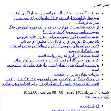
تیتر اخبار
سرقت گنجینه ۲۵۰۰ ساله، فرانسه را به بازنگری امنیت
موزه‌ها واداشت/ ارائه طرح ۳۳ ماده‌ای برای صیانت از
میراث‌فرهنگی
از علاقه شخصی تا مهارت حرفه‌ای یک دوره آموزش فنگ
شویی مناسب چه ویژگی‌هایی دارد؟
هدیه مناسب دکوراسیون پذیرایی مدرن خانه عروس
شاخص کل بورس وارد کانال 5.5 میلیون واحد شد
تکذیب درآمدهای نجومی کارگزاری‌ها/75 درصد درآمدها از
سرمایه‌گذاری بوده
آینده ملت‌ها در گرو قدرت روایت است
کرمانپور: خبرنگاران نمی گذارند واقعیت زیر آوار بماند
نجات میراث گره‌خورده ایران؛ از دارهای خاموش تا امید به
آینده
مالیات پنهان بنزین بی‌کیفیت
درآمد گردشگری ترکیه در سه‌ماهه دوم ۲۰۲۶ کاهش یافت/
افت ۵.۱ درصدی شمار گردشگران در برابر افزایش هزینه‌کرد
شنبه , 17 مرداد 1405
2026 - 08 - 08
ساعت :
10:52:06
اخبار خودرو
موتورسیکلت و دوچرخه