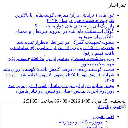
تیتر اخبار
غول‌های ۱ ترابایتی بازار/ معرفی گوشی‌هایی با بالاترین
ظرفیت حافظه داخلی در سال ۲۰۲۶
راز رنگ آبی در صندلی های هواپیما چیست؟
گوگل اسیستنت ماه آینده در اندروید غیرفعال و جمینای
جایگزین آن می‌شود
مصوبه تسهیلات گمرکی در شرایط اضطرار تمدید شد
تخصیص ۱۵۰۰ میلیارد ریال اعتبار استانی برای ساماندهی
بافت قدیم دزفول
وزیر بهداشت با دست پُر به شیراز می‌آید؛ افتتاح سه پروژه
مهم سلامت‌محور
قیمت گوسفند زنده 30 درصد کاهش یافت؛ گوشت ارزان نشد
شرایط فروش تویوتا bZ۵ با تحویل ۷ روزه اعلام شد – مرداد
۱۴۰۵
پوستر نمایش «وانیا و سونیا و ماشا و اسپایک» رونمایی شد
دور دوم اجرای نمایش «میان دو نفس» در تئاتر هامون
پنجشنبه , 15 مرداد 1405
2026 - 08 - 06
ساعت :
2:51:05
اخبار خودرو
موتورسیکلت و دوچرخه
صنایع هوایی