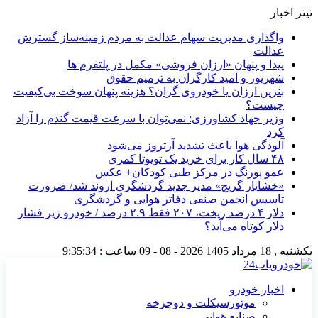
تیتر اخبار
واگذاری مدیریت سهام عدالت به مردم زمینه‌ساز گسترش
عدالت
پیدا و پنهان «ارزان فروشی» مکمل در پلتفرم ها
شهریور و امید کارگران به ترمیم حقوق
بنزین ارزان یا خودروی گران؟ هزینه پنهان سوخت بی‌کیفیت
چیست؟
وزیر جهاد کشاورزی: نمی‌توان با سرعت قیمت گندم را آزاد
کرد
آلودگی هوا باعث تشدید آرتروز می‌شود
۴۸ سال کار برای خرید یک تویوتا کمری
عمو پورنگ در مرکز طبی کودکان+ عکس
«خشایار گریچ» مدیر جدید گردشگری اروند شد/ ضرورت
تاسیس انجمن صنفی دفاتر هوایی و گردشگری
دلار ۴ درصد ریخت، ۲۰۷ فقط ۲.۹ درصد / خودرو زیر فشار
دلار کوتاه می‌آید؟
یکشنبه , 18 مرداد 1405
2026 - 08 - 09
ساعت :
9:35:34
اخبار خودرو
موتورسیکلت و دوچرخه
صنایع هوایی