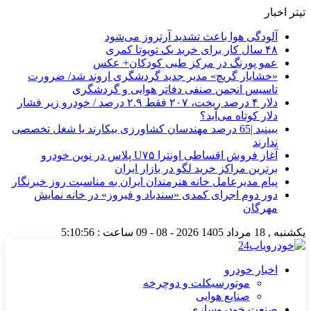
تیتر اخبار
آلودگی هوا باعث تشدید آرتروز می‌شود
۴۸ سال کار برای خرید یک تویوتا کمری
عمو پورنگ در مرکز طبی کودکان+ عکس
«خشایار گریچ» مدیر جدید گردشگری اروند شد/ ضرورت
تاسیس انجمن صنفی دفاتر هوایی و گردشگری
دلار ۴ درصد ریخت، ۲۰۷ فقط ۲.۹ درصد / خودرو زیر فشار
دلار کوتاه می‌آید؟
ببینید |65 درصد مهندسان کشاورزی بیکارند یا شغل تخصصی
ندارند
آغاز فروش اقساطی اونترا U۷۵ پلاس در نوین خودرو
برترین مراکز خرید لگو در بازار ایران
پیام مدیرعامل خانه هنرمندان ایران به مناسبت روز خبرنگار
دور دوم اجرای کمدی «سندباد و فیروز» در خانه نمایش
مهرگان
یکشنبه , 18 مرداد 1405
2026 - 08 - 09
ساعت :
5:10:57
اخبار خودرو
موتورسیکلت و دوچرخه
صنایع هوایی
صنعت خودروسازی