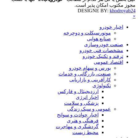
مجوز مکتوب امکان پذیر است.
DESIGNE BY:
khodroyab24
×
اخبار خودرو
موتورسیکلت و دوچرخه
صنایع هوایی
صنعت خودروسازی
مشخصات فنی خودرو
ترفند و تکنیک خودرو
اقتصاد عمومی
بورس و سهام خودرو
صنعت، بازرگانی و خدمات
کارآفرینی و بازاریابی
تکنولوژی
ارزدیجیتال و فارکس
اخبار انرژی
پزشکی و سلامت
عمومی و سبک زندگی
اخبار حوادث و سوانح
فرهنگی و هنری
گردشگری و مهاجرت
محیط زیست