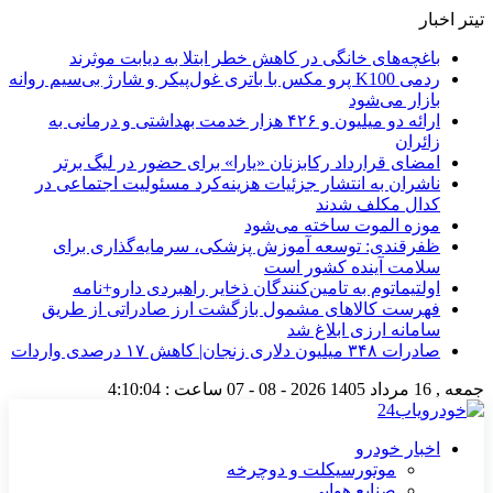
تیتر اخبار
باغچه‌های خانگی در کاهش خطر ابتلا به دیابت موثرند
ردمی K100 پرو مکس با باتری غول‌پیکر و شارژ بی‌سیم روانه
بازار می‌شود
ارائه دو میلیون و ۴۲۶ هزار خدمت بهداشتی و درمانی به
زائران
امضای قرارداد رکابزنان «یارا» برای حضور در لیگ برتر
ناشران به انتشار جزئیات هزینه‌کرد مسئولیت اجتماعی در
کدال مکلف شدند
موزه الموت ساخته می‌شود
ظفرقندی: توسعه آموزش پزشکی، سرمایه‌گذاری برای
سلامت آینده کشور است
اولتیماتوم به تامین‌کنندگان ذخایر راهبردی دارو+نامه
فهرست کالاهای مشمول بازگشت ارز صادراتی از طریق
سامانه ارزی ابلاغ شد
صادرات ۳۴۸ میلیون دلاری زنجان| ‌کاهش ۱۷ درصدی واردات
جمعه , 16 مرداد 1405
2026 - 08 - 07
ساعت :
4:10:05
اخبار خودرو
موتورسیکلت و دوچرخه
صنایع هوایی